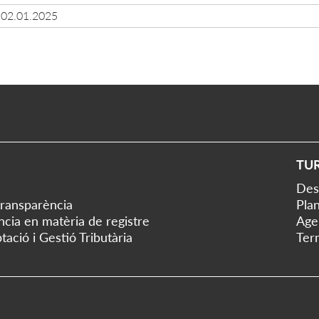
02.01.2025
TU
Des
transparència
Plan
ència en matèria de registre
Age
tació i Gestió Tributària
Ter