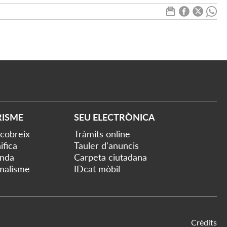
RISME
SEU ELECTRÒNICA
cobreix
Tràmits online
ifica
Tauler d'anuncis
nda
Carpeta ciutadana
malisme
IDcat mòbil
Crèdits