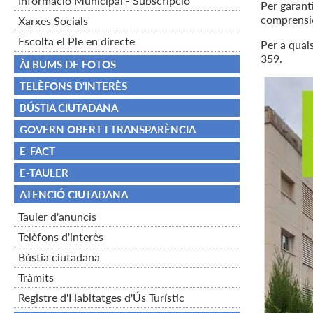
Informació Municipal - Subscripció
Per garant
comprensió 
Xarxes Socials
Escolta el Ple en directe
Per a qual
359.
ÀLBUMS DE FOTOS
TELÈFONS D'INTERÈS
BÚSTIA CIUTADANA
GOVERN OBERT I TRANSPARÈNCIA
E-FACT
E-TAULER
ATENCIÓ CIUTADANA
Tauler d'anuncis
Telèfons d'interès
Bústia ciutadana
Tràmits
Registre d'Habitatges d'Ús Turístic