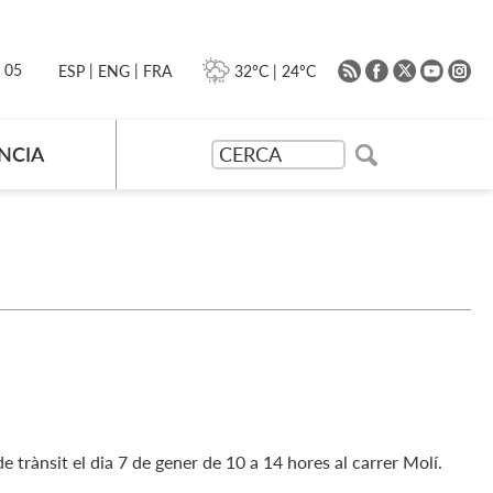
|
|
0 05
32ºC
|
24ºC
ESP
ENG
FRA
NCIA
e trànsit el dia 7 de gener de 10 a 14 hores al carrer Molí.