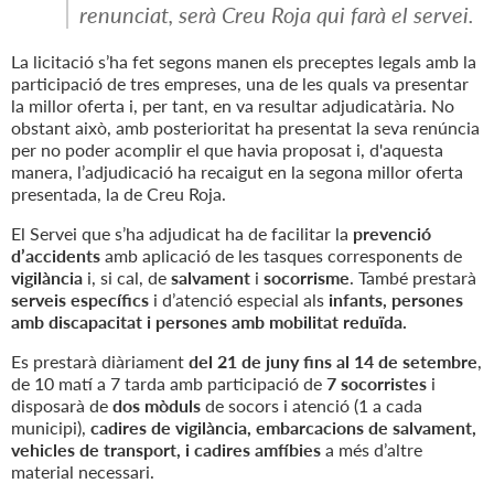
renunciat, serà Creu Roja qui farà el servei.
La licitació s’ha fet segons manen els preceptes legals amb la
participació de tres empreses, una de les quals va presentar
la millor oferta i, per tant, en va resultar adjudicatària. No
obstant això, amb posterioritat ha presentat la seva renúncia
per no poder acomplir el que havia proposat i, d'aquesta
manera, l’adjudicació ha recaigut en la segona millor oferta
presentada, la de Creu Roja.
El Servei que s’ha adjudicat ha de facilitar la
prevenció
d’accidents
amb aplicació de les tasques corresponents de
vigilància
i, si cal, de
salvament
i
socorrisme
. També prestarà
serveis específics
i d’atenció especial als
infants, persones
amb discapacitat i persones amb mobilitat reduïda.
Es prestarà diàriament
del 21 de juny fins al 14 de setembre
,
de 10 matí a 7 tarda amb participació de
7 socorristes
i
disposarà de
dos mòduls
de socors i atenció (1 a cada
municipi),
cadires de vigilància, embarcacions de salvament,
vehicles de transport, i cadires amfíbies
a més d’altre
material necessari.