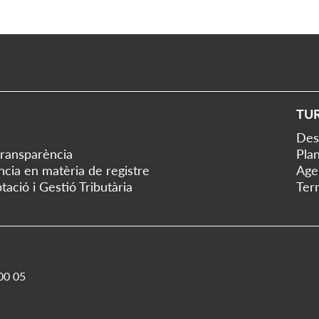
TU
Des
transparència
Plan
ència en matèria de registre
Age
tació i Gestió Tributària
Ter
00 05