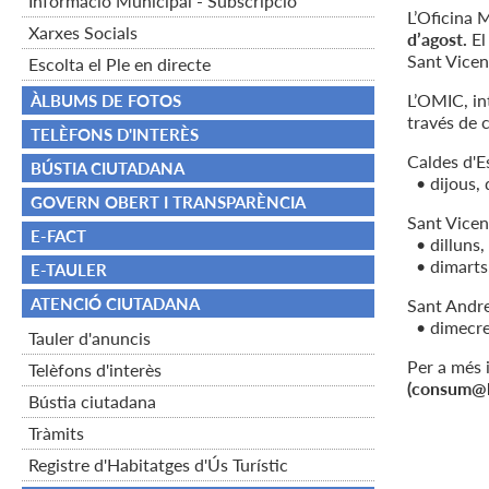
Informació Municipal - Subscripció
L’Oficina 
Xarxes Socials
d’agost.
El
Sant Vicen
Escolta el Ple en directe
L’OMIC, in
ÀLBUMS DE FOTOS
través de c
TELÈFONS D'INTERÈS
Caldes d'E
BÚSTIA CIUTADANA
• dijous, 
GOVERN OBERT I TRANSPARÈNCIA
Sant Vicen
E-FACT
• dilluns,
• dimarts, 
E-TAULER
ATENCIÓ CIUTADANA
Sant Andre
• dimecres
Tauler d'anuncis
Per a més 
Telèfons d'interès
(consum@le
Bústia ciutadana
Tràmits
Registre d'Habitatges d'Ús Turístic