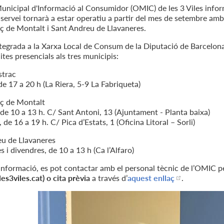
Municipal d'Informació al Consumidor (OMIC) de les 3 Viles inf
 servei tornarà a estar operatiu a partir del mes de setembre amb 
ç de Montalt i Sant Andreu de Llavaneres.
tegrada a la Xarxa Local de Consum de la Diputació de Barcelon
ites presencials als tres municipis:
strac
de 17 a 20 h (La Riera, 5-9 La Fabriqueta)
ç de Montalt
 de 10 a 13 h. C/ Sant Antoni, 13 (Ajuntament - Planta baixa)
de 16 a 19 h. C/ Pica d’Estats, 1 (Oficina Litoral – Sorli)
u de Llavaneres
 i divendres, de 10 a 13 h (Ca l’Alfaro)
informació, es pot contactar amb el personal tècnic de l’OMIC 
s3viles.cat) o cita prèvia
a través d’
aquest enllaç
.