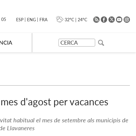
|
|
0 05
32ºC
|
24ºC
ESP
ENG
FRA
NCIA
l mes d'agost per vacances
ivitat habitual el mes de setembre als municipis de
 de Llavaneres