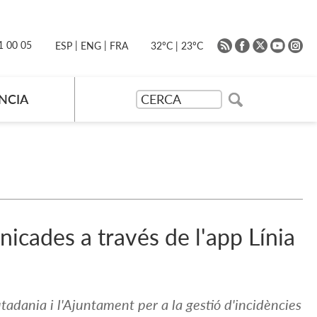
|
|
91 00 05
32ºC
|
23ºC
ESP
ENG
FRA
NCIA
icades a través de l'app Línia
utadania i l'Ajuntament per a la gestió d'incidències