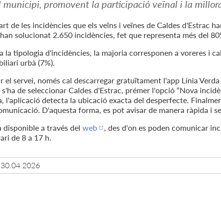
l municipi, promovent la participació veïnal i la millor
rt de les incidències que els veïns i veïnes de Caldes d'Estrac h
S'han solucionat 2.650 incidències, fet que representa més del 80
a la tipologia d'incidències, la majoria corresponen a voreres i c
iliari urbà (7%).
zar el servei, només cal descarregar gratuïtament l'app Línia Verd
, s'ha de seleccionar Caldes d'Estrac, prémer l'opció “Nova incidè
 l'aplicació detecta la ubicació exacta del desperfecte. Finalmen
comunicació. D'aquesta forma, es pot avisar de manera ràpida i se
 disponible a través del
web
, des d'on es poden comunicar inci
ari de 8 a 17 h.
30.04.2026