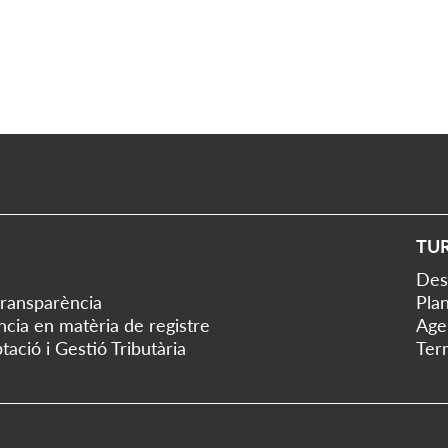
TU
Des
transparència
Plan
ència en matèria de registre
Age
tació i Gestió Tributària
Ter