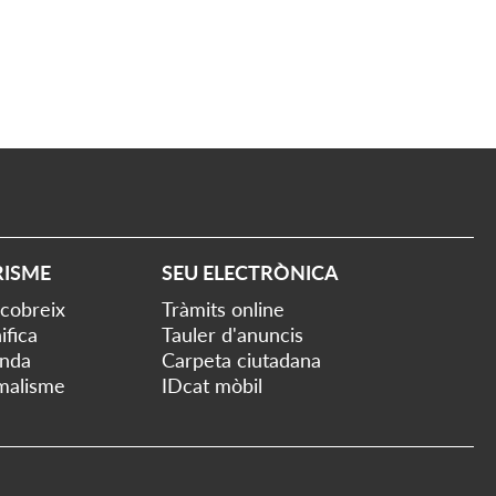
RISME
SEU ELECTRÒNICA
cobreix
Tràmits online
ifica
Tauler d'anuncis
nda
Carpeta ciutadana
malisme
IDcat mòbil