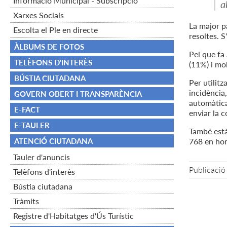
Informació Municipal - Subscripció
a
Xarxes Socials
La major pa
Escolta el Ple en directe
resoltes. 
ÀLBUMS DE FOTOS
Pel que fa 
TELÈFONS D'INTERÈS
(11%) i mob
BÚSTIA CIUTADANA
Per utilit
incidència
GOVERN OBERT I TRANSPARÈNCIA
automàtica,
E-FACT
enviar la 
E-TAULER
També està
ATENCIÓ CIUTADANA
768 en hor
Tauler d'anuncis
Publicació
Telèfons d'interès
Bústia ciutadana
Tràmits
Registre d'Habitatges d'Ús Turístic