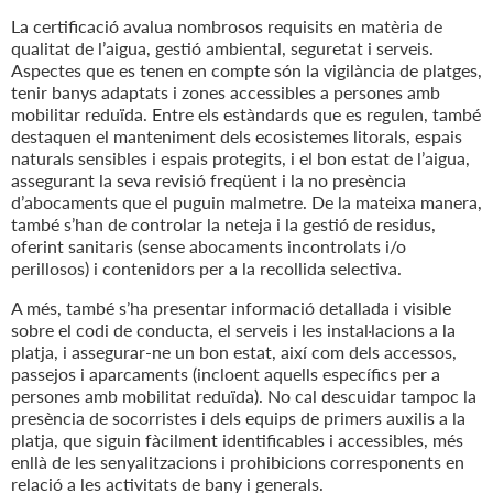
La certificació avalua nombrosos requisits en matèria de
qualitat de l’aigua, gestió ambiental, seguretat i serveis.
Aspectes que es tenen en compte són la vigilància de platges,
tenir banys adaptats i zones accessibles a persones amb
mobilitar reduïda. Entre els estàndards que es regulen, també
destaquen el manteniment dels ecosistemes litorals, espais
naturals sensibles i espais protegits, i el bon estat de l’aigua,
assegurant la seva revisió freqüent i la no presència
d’abocaments que el puguin malmetre. De la mateixa manera,
també s’han de controlar la neteja i la gestió de residus,
oferint sanitaris (sense abocaments incontrolats i/o
perillosos) i contenidors per a la recollida selectiva.
A més, també s’ha presentar informació detallada i visible
sobre el codi de conducta, el serveis i les instal·lacions a la
platja, i assegurar-ne un bon estat, així com dels accessos,
passejos i aparcaments (incloent aquells específics per a
persones amb mobilitat reduïda). No cal descuidar tampoc la
presència de socorristes i dels equips de primers auxilis a la
platja, que siguin fàcilment identificables i accessibles, més
enllà de les senyalitzacions i prohibicions corresponents en
relació a les activitats de bany i generals.