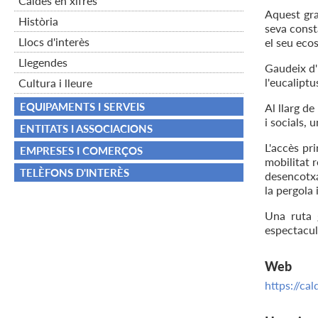
Caldes en xifres
Aquest gran
Història
seva const
Llocs d'interès
el seu eco
Llegendes
Gaudeix d'u
l'eucaliptu
Cultura i lleure
EQUIPAMENTS I SERVEIS
Al llarg de
i socials, 
ENTITATS I ASSOCIACIONS
L'accès pri
EMPRESES I COMERÇOS
mobilitat r
TELÈFONS D'INTERÈS
desencotxa
la pergola 
Una ruta g
espectacula
Web
https://ca