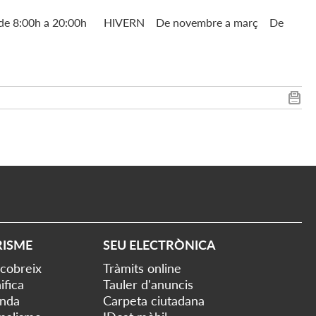
nge de 8:00h a 20:00h HIVERN De novembre a març De
RISME
SEU ELECTRÒNICA
cobreix
Tràmits online
ifica
Tauler d'anuncis
nda
Carpeta ciutadana