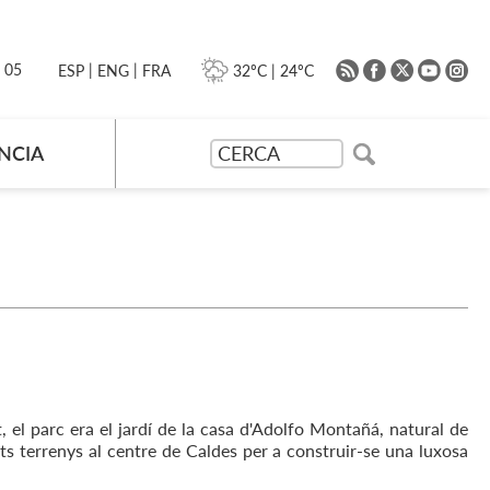
|
|
0 05
32ºC
|
24ºC
ESP
ENG
FRA
NCIA
, el parc era el jardí de la casa d'Adolfo Montañá, natural de
s terrenys al centre de Caldes per a construir-se una luxosa