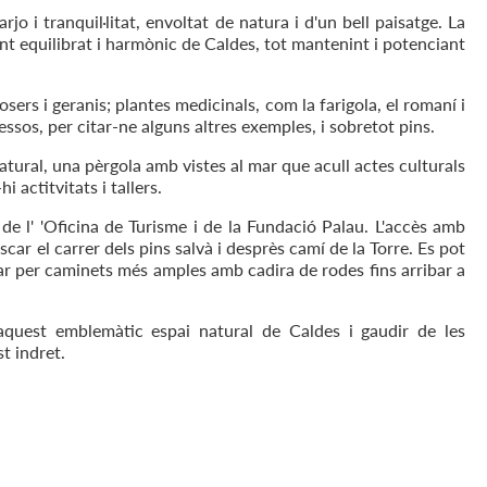
jo i tranquil·litat, envoltat de natura i d'un bell paisatge. La
nt equilibrat i harmònic de Caldes, tot mantenint i potenciant
sers i geranis; plantes medicinals, com la farigola, el romaní i
ressos, per citar-ne alguns altres exemples, i sobretot pins.
natural, una pèrgola amb vistes al mar que acull actes culturals
i actitvitats i tallers.
at de l' 'Oficina de Turisme i de la Fundació Palau. L'accès amb
car el carrer dels pins salvà i desprès camí de la Torre. Es pot
dar per caminets més amples amb cadira de rodes fins arribar a
'aquest emblemàtic espai natural de Caldes i gaudir de les
t indret.