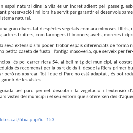
 espai natural dins la vila és un indret adient pel passeig, esbar
ant preservació i millora ha servit per garantir el desenvolupame
sistema natural.
na gran diversitat d'espècies vegetals com ara mimoses i lliris, ro
s; arbres fruiters, com tarongers i llimoners; avets, moreres i xip
 la seva extensió s'hi poden trobar espais diferenciats de forma 
una petita caseta de fusta i l'antiga masoveria, que serveix per fer-h
ncipal és pel carrer riera 54, al bell mitg del municipi, al cost
eduïda és recomenat per la part de dalt, desde la Riera primer bus
r però no aparcar. Tot i que el Parc no està adaptat , és pot ro
i gaudir de les vistes.
uiada pel parc permet descobrir la vegetació i l'extensió d
rs vistes del municipi i el seu entorn que s'ofereixen des d'aques
ldetes.cat/fitxa.php?id=153