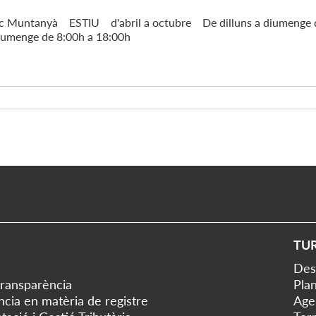
rc Muntanyà ESTIU d'abril a octubre De dilluns a diume
diumenge de 8:00h a 18:00h
TU
Des
transparència
Plan
ència en matèria de registre
Age