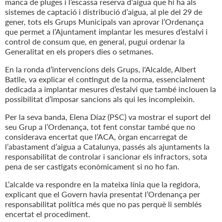
manca de pluges i l’escassa reserva d’aigua que hi ha als
sistemes de captació i distribució d’aigua, al ple del 29 de
gener, tots els Grups Municipals van aprovar l’Ordenança
que permet a l’Ajuntament implantar les mesures d’estalvi i
control de consum que, en general, pugui ordenar la
Generalitat en els propers dies o setmanes.
En la ronda d’intervencions dels Grups, l'Alcalde, Albert
Batlle, va explicar el contingut de la norma, essencialment
dedicada a implantar mesures d’estalvi que també inclouen la
possibilitat d’imposar sancions als qui les incompleixin.
Per la seva banda, Elena Díaz (PSC) va mostrar el suport del
seu Grup a l’Ordenança, tot fent constar també que no
considerava encertat que l’ACA, òrgan encarregat de
l’abastament d’aigua a Catalunya, passés als ajuntaments la
responsabilitat de controlar i sancionar els infractors, sota
pena de ser castigats econòmicament si no ho fan.
L’alcalde va respondre en la mateixa línia que la regidora,
explicant que el Govern havia presentat l’Ordenança per
responsabilitat política més que no pas perquè li semblés
encertat el procediment.