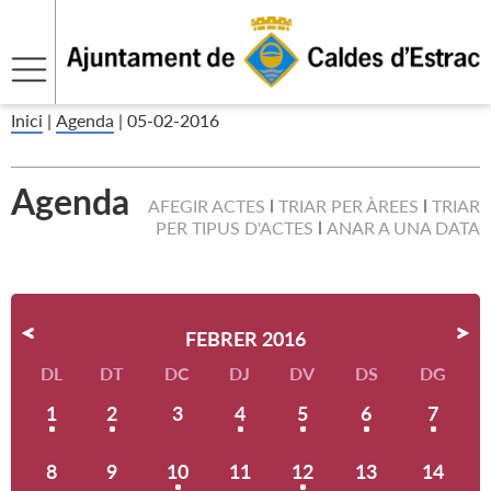
Inici
|
Agenda
|
05-02-2016
Agenda
AFEGIR ACTES
TRIAR PER ÀREES
TRIAR
PER TIPUS D'ACTES
ANAR A UNA DATA
FEBRER 2016
DL
DT
DC
DJ
DV
DS
DG
1
2
3
4
5
6
7
8
9
10
11
12
13
14