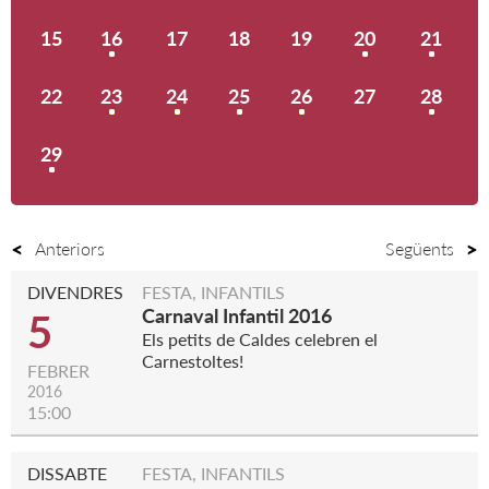
15
16
17
18
19
20
21
22
23
24
25
26
27
28
29
Anteriors
Següents
DIVENDRES
FESTA, INFANTILS
Carnaval Infantil 2016
5
Els petits de Caldes celebren el
Carnestoltes!
FEBRER
2016
15:00
DISSABTE
FESTA, INFANTILS