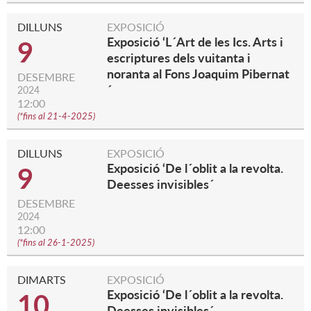
DILLUNS
EXPOSICIÓ
Exposició ‘L´Art de les Ics. Arts i
9
escriptures dels vuitanta i
noranta al Fons Joaquim Pibernat
DESEMBRE
´
2024
12:00
(
*fins al 21-4-2025
)
DILLUNS
EXPOSICIÓ
Exposició ‘De l´oblit a la revolta.
9
Deesses invisibles´
DESEMBRE
2024
12:00
(
*fins al 26-1-2025
)
DIMARTS
EXPOSICIÓ
Exposició ‘De l´oblit a la revolta.
10
Deesses invisibles´