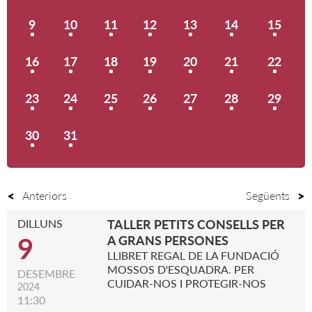
9
10
11
12
13
14
15
16
17
18
19
20
21
22
23
24
25
26
27
28
29
30
31
Anteriors
Següents
DILLUNS
TALLER PETITS CONSELLS PER
9
A GRANS PERSONES
LLIBRET REGAL DE LA FUNDACIÓ
MOSSOS D'ESQUADRA. PER
DESEMBRE
CUIDAR-NOS I PROTEGIR-NOS
2024
11:30