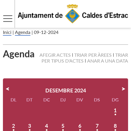
Inici
|
Agenda
|
09-12-2024
Agenda
AFEGIR ACTES
TRIAR PER ÀREES
TRIAR
PER TIPUS D'ACTES
ANAR A UNA DATA
DESEMBRE 2024
DL
DT
DC
DJ
DV
DS
DG
1
2
3
4
5
6
7
8