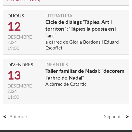
DIJOUS
LITERATURA
Cicle de diàlegs ‘Tàpies. Art i
12
territori´: ‘Tàpies la poesia en l
´art´
DESEMBRE
a càrrec de Glòria Bordons i Eduard
2024
Escoffet
19:00
DIVENDRES
INFANTILS
Taller familiar de Nadal: "decorem
13
l'arbre de Nadal"
A càrrec de Catàrtic
DESEMBRE
2024
11:00
Anteriors
Següents