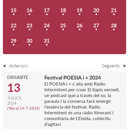
15
16
17
18
19
20
21
22
23
24
25
26
27
28
29
30
31
Anteriors
Següents
DISSABTE
Festival POESIA i + 2024
13
El POESIA i + s´alia amb Ràdio
Intermitent per crear El llapis vermell,
un pòdcast que a través del so, la
JULIOL
paraula i la conversa farà emergir
2024
l'essència del festival. Ràdio
(
*fins al 14-7-2024
)
Intermitent és una ràdio itinerant i
comunitària de L'Eixida, col·lectiu
d'agitaci