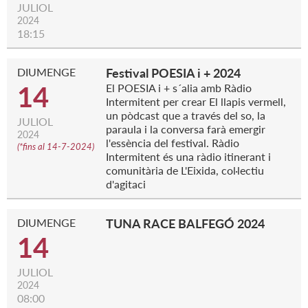
JULIOL
2024
18:15
DIUMENGE
Festival POESIA i + 2024
14
El POESIA i + s´alia amb Ràdio
Intermitent per crear El llapis vermell,
un pòdcast que a través del so, la
JULIOL
paraula i la conversa farà emergir
2024
l'essència del festival. Ràdio
(
*fins al 14-7-2024
)
Intermitent és una ràdio itinerant i
comunitària de L'Eixida, col·lectiu
d'agitaci
DIUMENGE
TUNA RACE BALFEGÓ 2024
14
JULIOL
2024
08:00