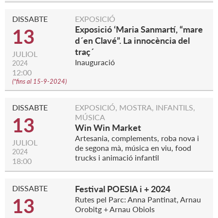
DISSABTE
EXPOSICIÓ
Exposició ‘Maria Sanmartí, “mare
13
d´en Clavé”. La innocència del
traç´
JULIOL
Inauguració
2024
12:00
(
*fins al 15-9-2024
)
DISSABTE
EXPOSICIÓ, MOSTRA, INFANTILS,
MÚSICA
13
Win Win Market
Artesania, complements, roba nova i
JULIOL
de segona mà, música en viu, food
2024
trucks i animació infantil
18:00
DISSABTE
Festival POESIA i + 2024
13
Rutes pel Parc: Anna Pantinat, Arnau
Orobitg + Arnau Obiols