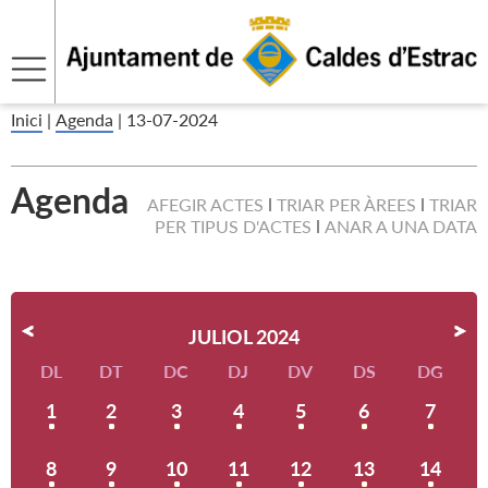
Inici
|
Agenda
|
13-07-2024
Agenda
AFEGIR ACTES
TRIAR PER ÀREES
TRIAR
PER TIPUS D'ACTES
ANAR A UNA DATA
JULIOL 2024
DL
DT
DC
DJ
DV
DS
DG
1
2
3
4
5
6
7
8
9
10
11
12
13
14