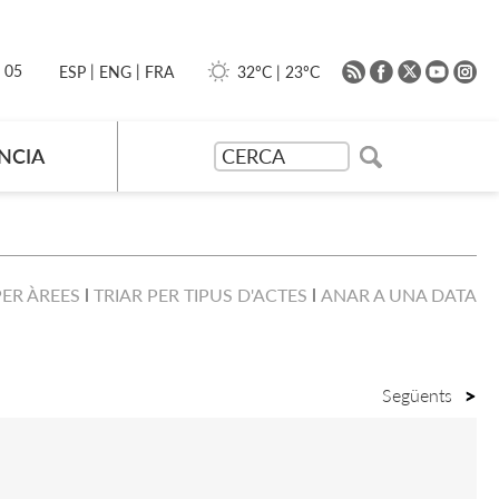
|
|
0 05
32ºC
|
23ºC
ESP
ENG
FRA
NCIA
PER ÀREES
TRIAR PER TIPUS D'ACTES
ANAR A UNA DATA
Següents