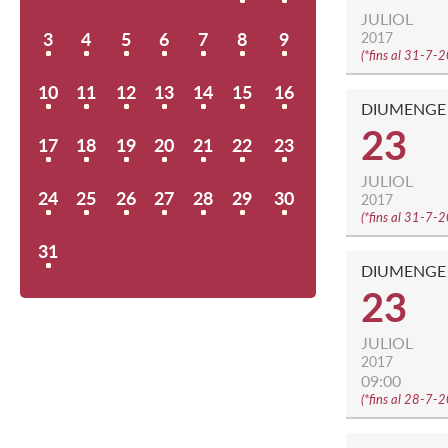
JULIOL
3
4
5
6
7
8
9
2017
(
*fins al 31-7-
10
11
12
13
14
15
16
DIUMENGE
23
17
18
19
20
21
22
23
JULIOL
24
25
26
27
28
29
30
2017
(
*fins al 31-7-
31
DIUMENGE
23
JULIOL
2017
09:00
(
*fins al 28-7-