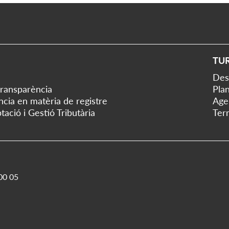
TU
Des
transparència
Plan
ència en matèria de registre
Age
tació i Gestió Tributària
Ter
00 05