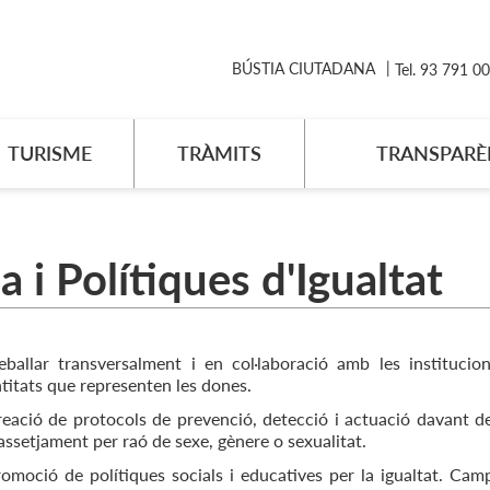
BÚSTIA CIUTADANA
Tel. 93 791 0
TURISME
TRÀMITS
TRANSPARÈ
 i Polítiques d'Igualtat
eballar transversalment i en col·laboració amb les institucion
titats que representen les dones.
eació de protocols de prevenció, detecció i actuació davant d
assetjament per raó de sexe, gènere o sexualitat.
omoció de polítiques socials i educatives per la igualtat. Cam