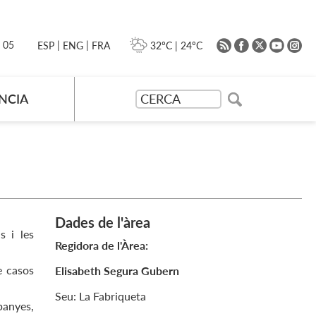
|
|
0 05
32ºC
|
24ºC
ESP
ENG
FRA
NCIA
Dades de l'àrea
s i les
Regidora de l'Àrea:
e casos
Elisabeth Segura Gubern
Seu: La Fabriqueta
panyes,