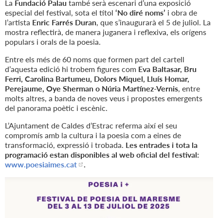
La
Fundació Palau
també serà escenari d’una exposició
especial del festival, sota el títol
‘No diré noms’
i obra de
l’artista
Enric Farrés Duran
, que s’inaugurarà el 5 de juliol. La
mostra reflectirà, de manera juganera i reflexiva, els orígens
populars i orals de la poesia.
Entre els més de 60 noms que formen part del cartell
d’aquesta edició hi trobem figures com
Eva Baltasar, Bru
Ferri, Carolina Bartumeu, Dolors Miquel, Lluís Homar,
Perejaume, Oye Sherman o Núria Martínez-Vernis
, entre
molts altres, a banda de noves veus i propostes emergents
del panorama poètic i escènic.
L’Ajuntament de Caldes d’Estrac referma així el seu
compromís amb la cultura i la poesia com a eines de
transformació, expressió i trobada.
Les entrades i tota la
programació estan disponibles al web oficial del festival:
www.poesiaimes.cat
.