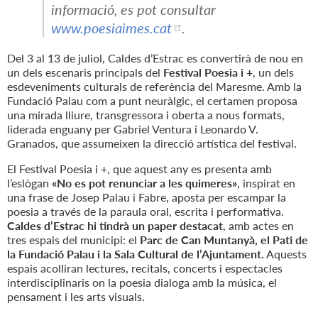
informació, es pot consultar
www.poesiaimes.cat
.
Del 3 al 13 de juliol, Caldes d’Estrac es convertirà de nou en
un dels escenaris principals del
Festival Poesia i +
, un dels
esdeveniments culturals de referència del Maresme. Amb la
Fundació Palau com a punt neuràlgic, el certamen proposa
una mirada lliure, transgressora i oberta a nous formats,
liderada enguany per Gabriel Ventura i Leonardo V.
Granados, que assumeixen la direcció artística del festival.
El Festival Poesia i +, que aquest any es presenta amb
l’eslògan
«No es pot renunciar a les quimeres»
, inspirat en
una frase de Josep Palau i Fabre, aposta per escampar la
poesia a través de la paraula oral, escrita i performativa.
Caldes d’Estrac hi tindrà un paper destacat
, amb actes en
tres espais del municipi: el
Parc de Can Muntanyà, el Pati de
la Fundació Palau i la Sala Cultural de l’Ajuntament.
Aquests
espais acolliran lectures, recitals, concerts i espectacles
interdisciplinaris on la poesia dialoga amb la música, el
pensament i les arts visuals.