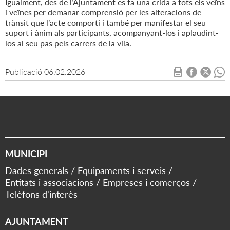
Igualment, des de l’Ajuntament es fa una crida a tots els veïns
i veïnes per demanar comprensió per les alteracions de
trànsit que l’acte comporti i també per manifestar el seu
suport i ànim als participants, acompanyant-los i aplaudint-
los al seu pas pels carrers de la vila.
Publicació
06.02.2026
MUNICIPI
Dades generals
Equipaments i serveis
Entitats i associacions
Empreses i comerços
Telèfons d'interès
AJUNTAMENT