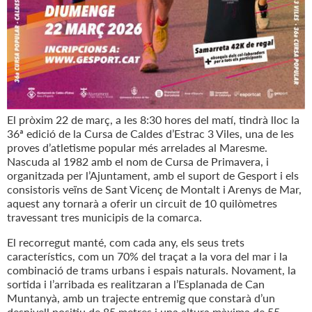
El pròxim 22 de març, a les 8:30 hores del matí, tindrà lloc la
36ª edició de la Cursa de Caldes d’Estrac 3 Viles, una de les
proves d’atletisme popular més arrelades al Maresme.
Nascuda al 1982 amb el nom de Cursa de Primavera, i
organitzada per l’Ajuntament, amb el suport de Gesport i els
consistoris veïns de Sant Vicenç de Montalt i Arenys de Mar,
aquest any tornarà a oferir un circuit de 10 quilòmetres
travessant tres municipis de la comarca.
El recorregut manté, com cada any, els seus trets
característics, com un 70% del traçat a la vora del mar i la
combinació de trams urbans i espais naturals. Novament, la
sortida i l’arribada es realitzaran a l’Esplanada de Can
Muntanyà, amb un trajecte entremig que constarà d’un
desnivell positiu de 85 metres i una altura màxima de 55