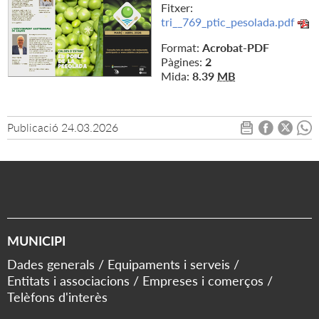
Fitxer:
tri__769_ptic_pesolada.pdf
Format:
Acrobat-PDF
Pàgines:
2
Mida:
8.39
MB
Publicació
24.03.2026
MUNICIPI
Dades generals
Equipaments i serveis
Entitats i associacions
Empreses i comerços
Telèfons d'interès