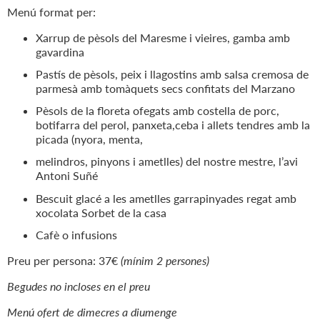
Menú format per:
Xarrup de pèsols del Maresme i vieires, gamba amb
gavardina
Pastís de pèsols, peix i llagostins amb salsa cremosa de
parmesà amb tomàquets secs confitats del Marzano
Pèsols de la floreta ofegats amb costella de porc,
botifarra del perol, panxeta,ceba i allets tendres amb la
picada (nyora, menta,
melindros, pinyons i ametlles) del nostre mestre, l’avi
Antoni Suñé
Bescuit glacé a les ametlles garrapinyades regat amb
xocolata Sorbet de la casa
Cafè o infusions
Preu per persona: 37€
(mínim 2 persones)
Begudes no incloses en el preu
Menú ofert de dimecres a diumenge