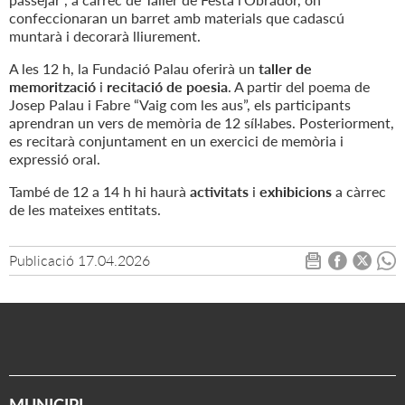
confeccionaran un barret amb materials que cadascú
muntarà i decorarà lliurement.
A les 12 h, la Fundació Palau oferirà un
taller de
memorització
i
recitació de poesia
. A partir del poema de
Josep Palau i Fabre “Vaig com les aus”, els participants
aprendran un vers de memòria de 12 síl·labes. Posteriorment,
es recitarà conjuntament en un exercici de memòria i
expressió oral.
També de 12 a 14 h hi haurà
activitats
i
exhibicions
a càrrec
de les mateixes entitats.
Publicació
17.04.2026
MUNICIPI