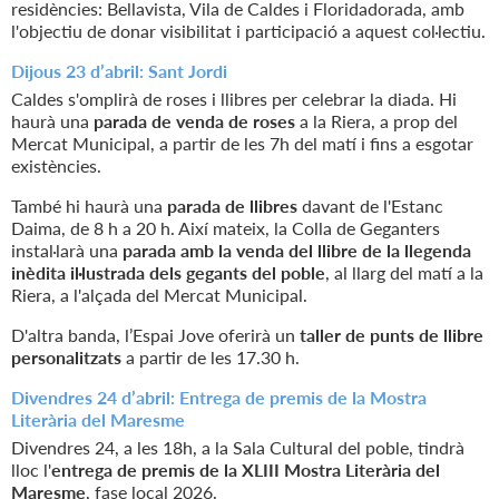
residències: Bellavista, Vila de Caldes i Floridadorada, amb
l'objectiu de donar visibilitat i participació a aquest col·lectiu.
Dijous 23 d’abril: Sant Jordi
Caldes s'omplirà de roses i llibres per celebrar la diada. Hi
haurà una
parada de venda de roses
a la Riera, a prop del
Mercat Municipal, a partir de les 7h del matí i fins a esgotar
existències.
També hi haurà una
parada de llibres
davant de l'Estanc
Daima, de 8 h a 20 h. Així mateix, la Colla de Geganters
instal·larà una
parada amb la venda del llibre de la llegenda
inèdita il·lustrada dels gegants del poble
, al llarg del matí a la
Riera, a l'alçada del Mercat Municipal.
D'altra banda, l’Espai Jove oferirà un
taller de punts de llibre
personalitzats
a partir de les 17.30 h.
Divendres 24 d’abril: Entrega de premis de la Mostra
Literària del Maresme
Divendres 24, a les 18h, a la Sala Cultural del poble, tindrà
lloc l'
entrega de premis de la XLIII Mostra Literària del
Maresme
, fase local 2026.