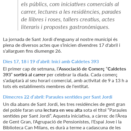
els públics, com iniciatives comercials al
carrer, lectures a les residències, parades
de llibres i roses, tallers creatius, actes
literaris i propostes gastronòmiques.
La jornada de Sant Jordi d'enguany al nostre municipi és
plena de diversos actes que s'inicien divendres 17 d'abril i
s'allarguen fins diumenge 26.
Dies 17, 18 i 19 d’abril: Inici amb Caldetes 393
El primer cap de setmana, l’
Associació de Comerç
“
Caldetes
393
”
sortirà al carrer
per celebrar la diada. Cada comerç
s'adaptarà al seu horari comercial, amb activitat de 9 a 13 h a
tots els establiments membres de l'entitat.
Dimecres 22 d’abril: Paraules sentides per Sant Jordi
Un dia abans de Sant Jordi, les tres residències de gent gran
del poble faran una
lectura en veu alta
sota el títol “Paraules
sentides per Sant Jordi”. Aquesta iniciativa, a càrrec de l'Àrea
de Gent Gran, l'Agrupació de Pensionistes, l'Espai Jove i la
Biblioteca Can Milans, es durà a terme a cadascuna de les