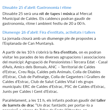
Dissabte 25 d’abril: Gastronomia i ritme
Dissabte 25 serà una
nit de tapes
i
música
al Mercat
Municipal de Caldes. Els caldencs podran gaudir de
gastronomia, ritme i ambient festiu de 20 a 00 h.
Diumenge 26 d’abril: Fira d’entitats, activitats i tallers
La jornada clourà amb un diumenge ple de propostes a
l’Esplanada de Can Muntanyà.
A partir de les 10 h s'obrirà la
fira d’entitats
, on es podran
visitar les parades de les diverses agrupacions i associacions
del municipi: Agrupació de Pensionistes i Tercera Edat - Casal
d'Avis, Amics dels Bonsais, ANC – Territorial de Caldes
d'Estrac, Creu Roja, Caldes pels Animals, Colla de Diables
d'Estrac, Club de Patinatge, Colla de Geganters i Grallers de
Caldes d'Estrac, Club de Salut Caldes Vital i els grups
municipals: ERC de Caldes d'Estrac, PSC de Caldes d'Estrac,
Junts per Caldes i Gent d'Estrac.
Paral·lelament, a les 11 h, els infants podran gaudir del
taller
de barrets de drac
“Un drac fantàstic per portar-lo a
passejar”, a càrrec de Taller de Festa l’Obrador, on