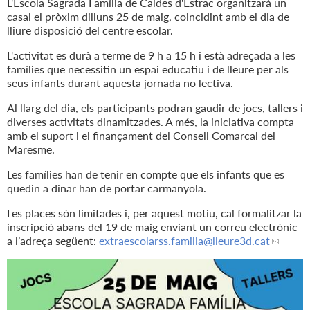
L'Escola Sagrada Família de Caldes d'Estrac organitzarà un
casal el pròxim dilluns 25 de maig, coincidint amb el dia de
lliure disposició del centre escolar.
L'activitat es durà a terme de 9 h a 15 h i està adreçada a les
famílies que necessitin un espai educatiu i de lleure per als
seus infants durant aquesta jornada no lectiva.
Al llarg del dia, els participants podran gaudir de jocs, tallers i
diverses activitats dinamitzades. A més, la iniciativa compta
amb el suport i el finançament del Consell Comarcal del
Maresme.
Les famílies han de tenir en compte que els infants que es
quedin a dinar han de portar carmanyola.
Les places són limitades i, per aquest motiu, cal formalitzar la
inscripció abans del 19 de maig enviant un correu electrònic
a l’adreça següent:
extraescolarss.familia
@lleure3d.cat