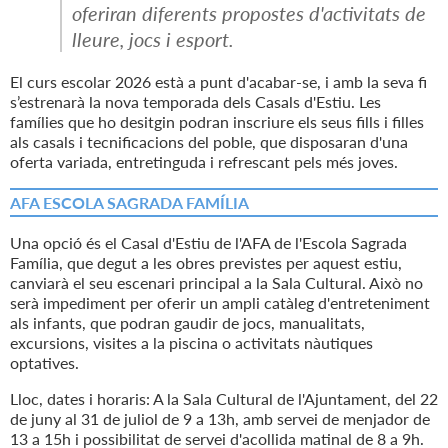
oferiran diferents propostes d'activitats de
lleure, jocs i esport.
El curs escolar 2026 està a punt d'acabar-se, i amb la seva fi
s’estrenarà la nova temporada dels Casals d'Estiu. Les
famílies que ho desitgin podran inscriure els seus fills i filles
als casals i tecnificacions del poble, que disposaran d'una
oferta variada, entretinguda i refrescant pels més joves.
AFA ESCOLA SAGRADA FAMÍLIA
Una opció és el Casal d'Estiu de l'AFA de l'Escola Sagrada
Família, que degut a les obres previstes per aquest estiu,
canviarà el seu escenari principal a la Sala Cultural. Això no
serà impediment per oferir un ampli catàleg d'entreteniment
als infants, que podran gaudir de jocs, manualitats,
excursions, visites a la piscina o activitats nàutiques
optatives.
Lloc, dates i horaris: A la Sala Cultural de l'Ajuntament, del 22
de juny al 31 de juliol de 9 a 13h, amb servei de menjador de
13 a 15h i possibilitat de servei d'acollida matinal de 8 a 9h.