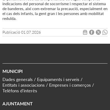
indicacions del personal de socorrisme i respectar el sistema
de banderes, així com extremar la precaució, especialment en
el cas dels infants, la gent gran i les persones amb mobilitat
reduïda.
Publicació
01.07.2026
MUNICIPI
Dades generals
Equipaments i serveis
Entitats i associacions
Empreses i comerços
Telèfons d'interès
AJUNTAMENT