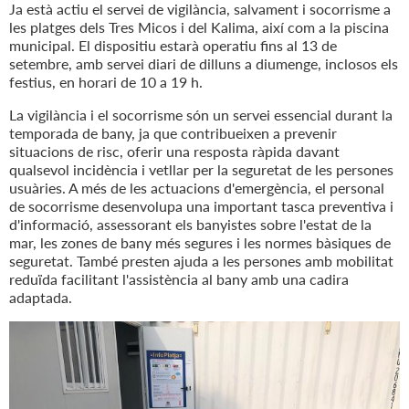
Ja està actiu el servei de vigilància, salvament i socorrisme a
les platges dels Tres Micos i del Kalima, així com a la piscina
municipal. El dispositiu estarà operatiu fins al 13 de
setembre, amb servei diari de dilluns a diumenge, inclosos els
festius, en horari de 10 a 19 h.
La vigilància i el socorrisme són un servei essencial durant la
temporada de bany, ja que contribueixen a prevenir
situacions de risc, oferir una resposta ràpida davant
qualsevol incidència i vetllar per la seguretat de les persones
usuàries. A més de les actuacions d'emergència, el personal
de socorrisme desenvolupa una important tasca preventiva i
d'informació, assessorant els banyistes sobre l'estat de la
mar, les zones de bany més segures i les normes bàsiques de
seguretat. També presten ajuda a les persones amb mobilitat
reduïda facilitant l'assistència al bany amb una cadira
adaptada.