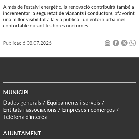
A més de l’estalvi energètic, la renovació contribuirà també a
incrementar la seguretat de vianants i conductors
, afavorint
una millor visibilitat a la via pública i un entorn urbà més
confortable durant les hores nocturnes.
Publicació
08.07.2026
MUNICIPI
Dades generals
Equipaments i serveis
Entitats i associacions
Empreses i comerços
Telèfons d'interès
AJUNTAMENT