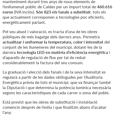
manteniment durant tres anys de nous elements de
l’enllumenat públic de Caldes per un import total de
460.616
euros
(IVA inclòs).
Són 823 els fanals a substituir
, tots els
que actualment corresponen a tecnologies poc eficients,
energèticament parlant.
Pel seu abast i valoració, es tracta d’una de les obres
públiques de més bagatge dels darrers anys. Permetrà
actualitzar i uniformar la temperatura, color i intensitat
del
conjunt de les llumeneres del municipi, dotant-les de la
darrera
tecnologia LED en matèria d’eficiència energètica
i
d’aparells de regulació de flux per tal de reduir
considerablement la factura del seu consum.
La graduació i elecció dels fanals i de la seva intensitat es
regularà a partir de les dades obtingudes per l’Auditoria
Energètica prèvia de tots el municipi, que va finançar també
la Diputació i que determina la potència lumínica necessària
segons les característiques de cada carrer o zona del poble.
Està previst que les obres de substitució i instal·lació
comencin després de l’estiu i que finalitzin abans d’acabar
l’any.