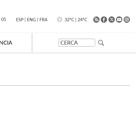
|
|
0 05
32ºC
|
24ºC
ESP
ENG
FRA
NCIA