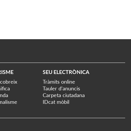
RISME
SEU ELECTRÒNICA
cobreix
Tràmits online
ifica
Tauler d'anuncis
nda
Carpeta ciutadana
malisme
IDcat mòbil