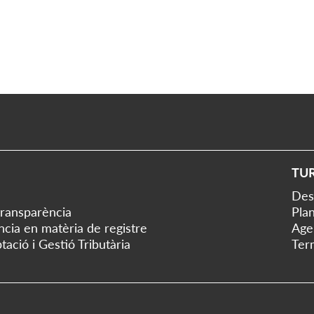
TU
Des
transparència
Plan
ència en matèria de registre
Age
tació i Gestió Tributària
Ter