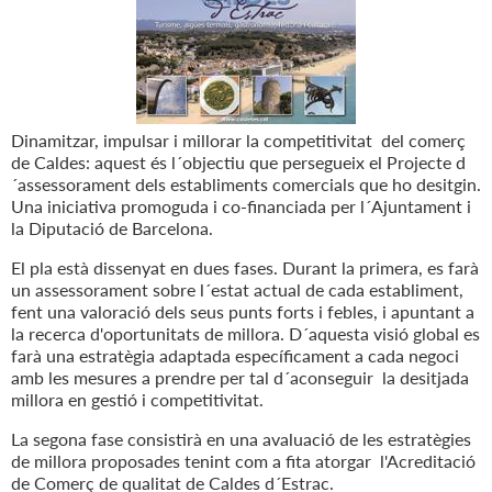
Dinamitzar, impulsar i millorar la competitivitat del comerç
de Caldes: aquest és l´objectiu que persegueix el Projecte d
´assessorament dels establiments comercials que ho desitgin.
Una iniciativa promoguda i co-financiada per l´Ajuntament i
la Diputació de Barcelona.
El pla està dissenyat en dues fases. Durant la primera, es farà
un assessorament sobre l´estat actual de cada establiment,
fent una valoració dels seus punts forts i febles, i apuntant a
la recerca d'oportunitats de millora. D´aquesta visió global es
farà una estratègia adaptada específicament a cada negoci
amb les mesures a prendre per tal d´aconseguir la desitjada
millora en gestió i competitivitat.
La segona fase consistirà en una avaluació de les estratègies
de millora proposades tenint com a fita atorgar l'Acreditació
de Comerç de qualitat de Caldes d´Estrac.