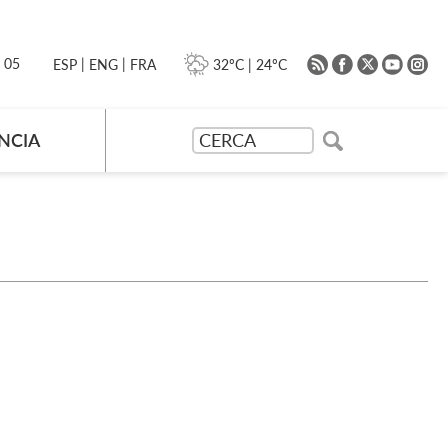
|
|
0 05
32ºC
|
24ºC
ESP
ENG
FRA
NCIA