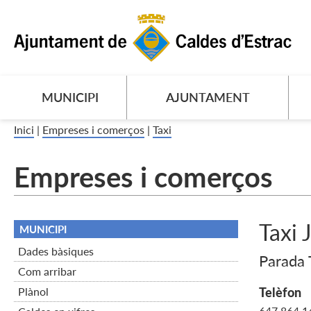
MUNICIPI
AJUNTAMENT
Inici
|
Empreses i comerços
|
Taxi
Empreses i comerços
Taxi 
MUNICIPI
Dades bàsiques
Parada 
Com arribar
Plànol
Telèfon
647 864 1