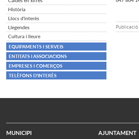
Caldes en xifres
Història
Llocs d'interès
Publicació
Llegendes
Cultura i lleure
EQUIPAMENTS I SERVEIS
ENTITATS I ASSOCIACIONS
EMPRESES I COMERÇOS
TELÈFONS D'INTERÈS
MUNICIPI
AJUNTAMENT