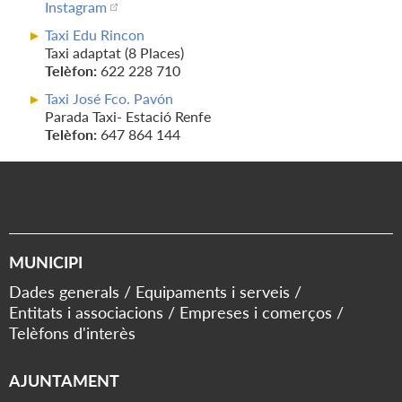
Instagram
Taxi Edu Rincon
Taxi adaptat (8 Places)
Telèfon:
622 228 710
Taxi José Fco. Pavón
Parada Taxi- Estació Renfe
Telèfon:
647 864 144
MUNICIPI
Dades generals
Equipaments i serveis
Entitats i associacions
Empreses i comerços
Telèfons d'interès
AJUNTAMENT