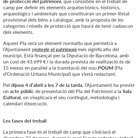
de protecció del patrimoni
, que consisteix en el treball de
camp per definir els elements arquitectònics, històrics,
arqueològics i ambientals que constituiran un primer llistat
provisional dels béns a catalogar, amb la proposta de les
categories i nivells de protecció que haurà de tenir cadascun
dels elements.
Aquest Pla serà un element normatiu que permetrà a
l’Ajuntament p
rotegir el patrimoni
més significatiu del
municipi. Està finançat per la Diputació de Barcelona, amb
un cost de 43.699 € i la durada prevista de realització és de
15 mesos en paral·lel a la tramitació del nou
POUM
(Pla
d’Ordenació Urbana Municipal) que s’està redactant.
Pel
dijous 4 d’abril a les 7 de la tarda
, l’Ajuntament ha previst
un
acte públic
de presentació del Pla del Patrimoni a la
Sala
Cultural
, on s’explicarà el seu contingut, metodologia i
calendari d’execució.
Les fases del treball
La primera fase és el treball de camp que s’iniciarà el
divendres 22 de març, durant la qual l’equip redactor visitarà