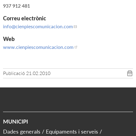
937 912 481
Correu electrònic
info
@cienpiescomunicacion.com
Web
www.cienpiescomunicacion.com
Publicació
21.02.2010
MUNICIPI
Dades generals
Equipaments i serveis