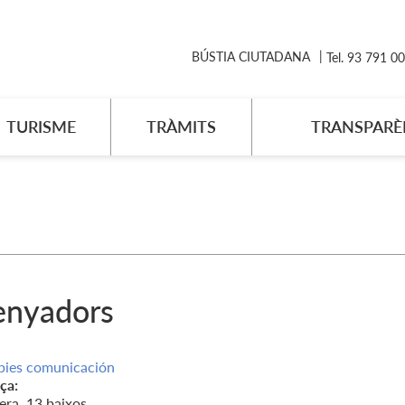
BÚSTIA CIUTADANA
Tel. 93 791 0
TURISME
TRÀMITS
TRANSPARÈ
enyadors
pies comunicación
ça:
era, 13 baixos