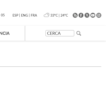
|
|
0 05
33ºC
|
24ºC
ESP
ENG
FRA
NCIA