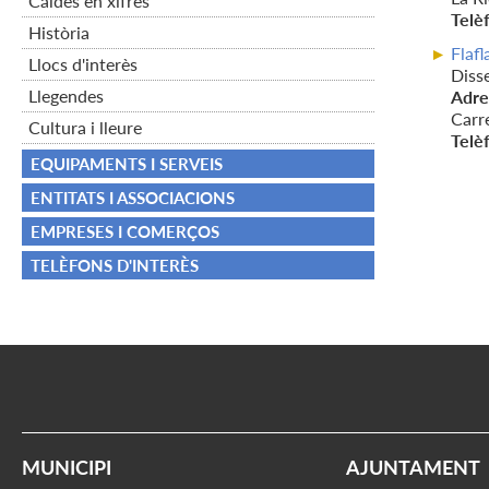
Caldes en xifres
Telè
Història
Flafl
Llocs d'interès
Disse
Llegendes
Adre
Carr
Cultura i lleure
Telè
EQUIPAMENTS I SERVEIS
ENTITATS I ASSOCIACIONS
EMPRESES I COMERÇOS
TELÈFONS D'INTERÈS
MUNICIPI
AJUNTAMENT