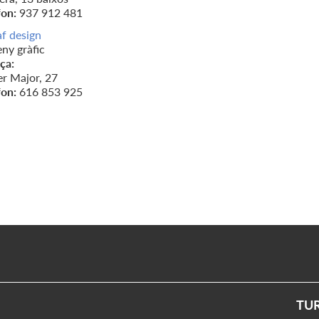
fon:
937 912 481
af design
ny gràfic
ça:
er Major, 27
fon:
616 853 925
TU