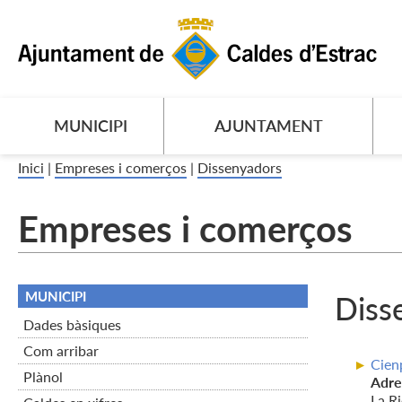
MUNICIPI
AJUNTAMENT
Inici
|
Empreses i comerços
|
Dissenyadors
Empreses i comerços
MUNICIPI
Diss
Dades bàsiques
Com arribar
Cien
Plànol
Adre
La Ri