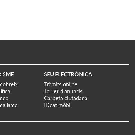
RISME
SEU ELECTRÒNICA
cobreix
Tràmits online
ifica
Tauler d'anuncis
nda
Carpeta ciutadana
malisme
IDcat mòbil