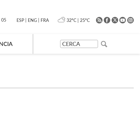
|
|
0 05
32ºC
|
25ºC
ESP
ENG
FRA
NCIA