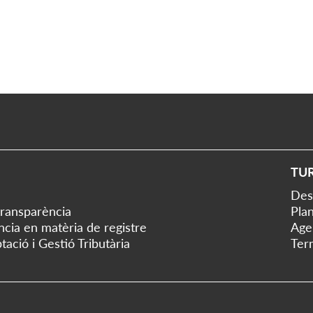
TU
Des
transparència
Plan
ència en matèria de registre
Age
tació i Gestió Tributària
Ter