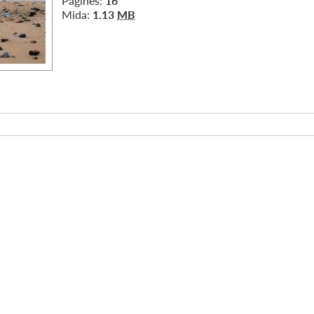
Pàgines:
16
Mida:
1.13
MB