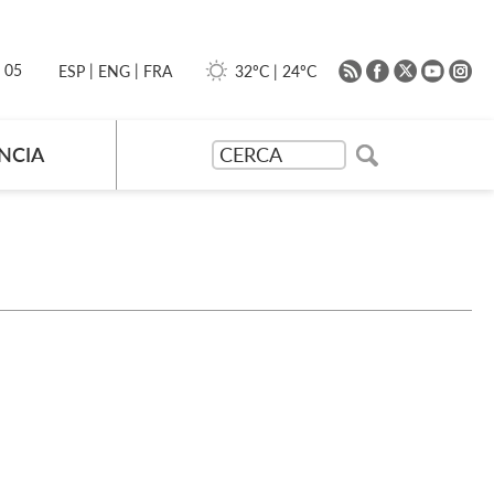
|
|
0 05
32ºC
|
24ºC
ESP
ENG
FRA
NCIA