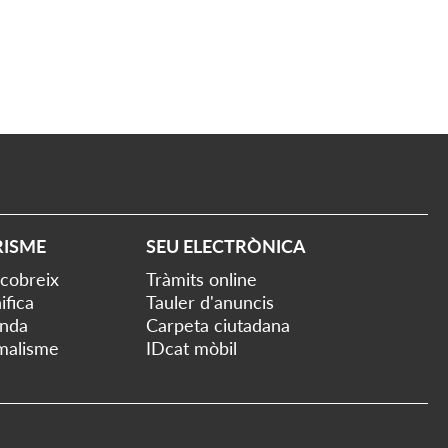
RISME
SEU ELECTRÒNICA
cobreix
Tràmits online
ifica
Tauler d'anuncis
nda
Carpeta ciutadana
malisme
IDcat mòbil