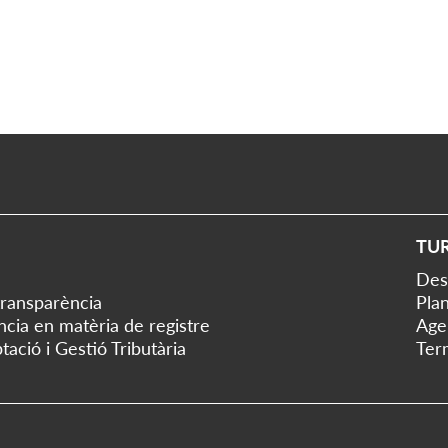
TU
Des
transparència
Plan
ència en matèria de registre
Age
tació i Gestió Tributària
Ter