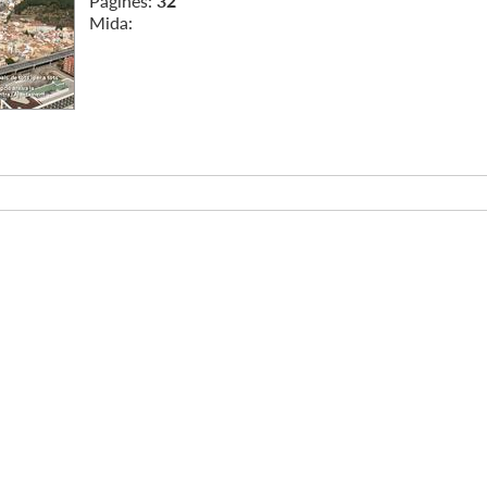
Pàgines:
32
Mida: