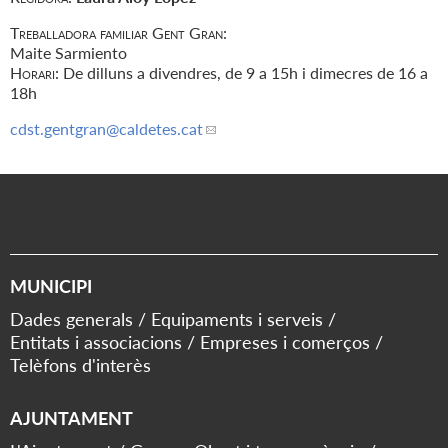
Treballadora familiar Gent Gran:
Maite Sarmiento
Horari:
De dilluns a divendres, de 9 a 15h i dimecres de 16 a
18h
cdst.gentgran
@caldetes.cat
MUNICIPI
Dades generals
Equipaments i serveis
Entitats i associacions
Empreses i comerços
Telèfons d'interès
AJUNTAMENT