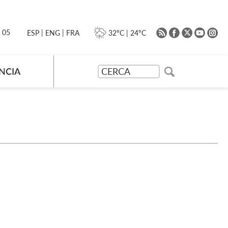
|
|
0 05
32ºC
|
24ºC
ESP
ENG
FRA
NCIA