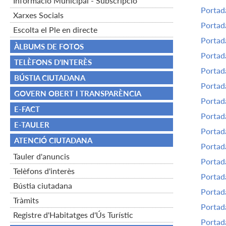
Informació Municipal - Subscripció
Portada
Xarxes Socials
Portada
Escolta el Ple en directe
Portada
ÀLBUMS DE FOTOS
Portada
TELÈFONS D'INTERÈS
Portada
BÚSTIA CIUTADANA
Portada
GOVERN OBERT I TRANSPARÈNCIA
Portada
E-FACT
Portada
E-TAULER
Portada
ATENCIÓ CIUTADANA
Portada
Tauler d'anuncis
Portada
Telèfons d'interès
Portada
Bústia ciutadana
Portada
Tràmits
Portada
Registre d'Habitatges d'Ús Turístic
Portada