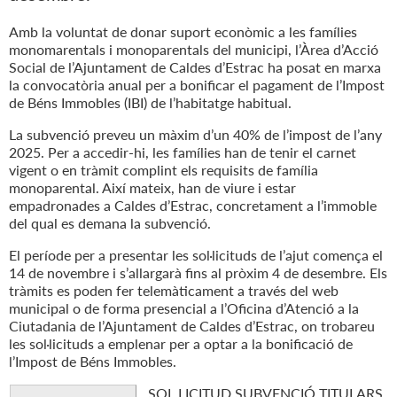
Amb la voluntat de donar suport econòmic a les famílies
monomarentals i monoparentals del municipi, l’Àrea d’Acció
Social de l’Ajuntament de Caldes d’Estrac ha posat en marxa
la convocatòria anual per a bonificar el pagament de l’Impost
de Béns Immobles (IBI) de l’habitatge habitual.
La subvenció preveu un màxim d’un 40% de l’impost de l’any
2025. Per a accedir-hi, les famílies han de tenir el carnet
vigent o en tràmit complint els requisits de família
monoparental. Així mateix, han de viure i estar
empadronades a Caldes d’Estrac, concretament a l’immoble
del qual es demana la subvenció.
El període per a presentar les sol·licituds de l’ajut comença el
14 de novembre i s’allargarà fins al pròxim 4 de desembre. Els
tràmits es poden fer telemàticament a través del web
municipal o de forma presencial a l’Oficina d’Atenció a la
Ciutadania de l’Ajuntament de Caldes d’Estrac, on trobareu
les sol·licituds a emplenar per a optar a la bonificació de
l’Impost de Béns Immobles.
SOL.LICITUD SUBVENCIÓ TITULARS