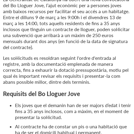
del Bo Lloguer Jove, l’ajut econòmic per a persones joves
amb baixos recursos per facilitar el seu accés a un habitatge.
Entre el dilluns 9 de març a les 9:00h i el divendres 13 de
març a les 14:00, tots aquells residents de fins a 35 anys
inclosos que tinguin un contracte de lloguer, poden sol·licitar
una subvenció que arribarà a un màxim de 250 euros
mensuals durant dos anys (en funció de la data de signatura
del contracte).
Les sol·licituds es resoldran seguint l'ordre d'entrada al
registre, amb la documentació emplenada de manera
correcta, fins a exhaurir la dotació pressupostària, motiu pel
qual és important revisar els requisits i presentar-la com
abans possible millor, dintre dels terminis.
Requisits del Bo Lloguer Jove
Els joves que el demanin han de ser majors d’edat i tenir
fins a 35 anys inclosos, com a màxim, en el moment de
presentar la sol·licitud.
Al contracte ha de constar un pis o una habitació que
ha de ser el domicili habitual i permanent.