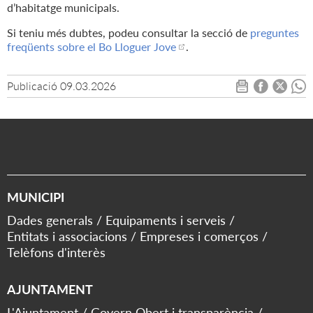
d’habitatge municipals.
Si teniu més dubtes, podeu consultar la secció de
preguntes
freqüents sobre el Bo Lloguer Jove
.
Publicació
09.03.2026
MUNICIPI
Dades generals
Equipaments i serveis
Entitats i associacions
Empreses i comerços
Telèfons d'interès
AJUNTAMENT
L'Ajuntament
Govern Obert i transparència