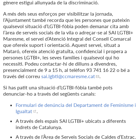
gènere estigui allunyada de la discriminació.
A més dels seus esforços per visibilitzar la jornada,
l’Ajuntament també recorda que les persones que pateixin
qualsevol situació d’LGTBI-fòbia poden demanar cita amb
l’àrea de serveis socials de la vila o adreçar-se al SAI LGTBI+
Maresme, el servei d’Atenció Integral del Consell Comarcal
que ofereix suport i orientació. Aquest servei, situat a
Mataró, ofereix atenció gratuïta, confidencial i propera a
persones LGTBI+, les seves famílies i qualsevol qui ho
necessiti. Podeu contactar-hi de dilluns a divendres,
presencialment de 9 a 15 h, al telèfon 93 741 16 22 o bé a
través del correu
sai.lgbti
@ccmaresme.cat
.
Si has patit una situació d’LGTBI-fòbia també pots
denunciar-ho a través del següents canals:
Formulari de denúncia del Departament de Feminisme i
Igualtat
.
A través dels espais SAI LGTBI+ ubicats a diferents
indrets de Catalunya.
A través de l’Àrea de Serveis Socials de Caldes d’Estrac.