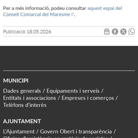
Per a més informació, podeu consultar
aquest espai del
Consell Comarcal del Maresme
.
Publicació
18.05.2026
MUNICIPI
Dades generals
Equipaments i serveis
Entitats i associacions
Empreses i comerços
Telèfons d'interès
AJUNTAMENT
L'Ajuntament
Govern Obert i transparència