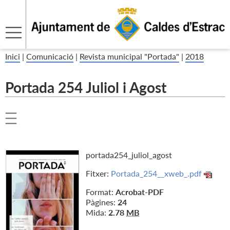
Inici
|
Comunicació
|
Revista municipal "Portada"
|
2018
Portada 254 Juliol i Agost
portada254_juliol_agost
Fitxer:
Portada_254__xweb_.pdf
Format:
Acrobat-PDF
Pàgines:
24
Mida:
2.78
MB