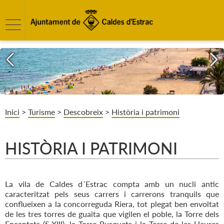
Inici
>
Turisme
>
Descobreix
>
Història i patrimoni
HISTÒRIA I PATRIMONI
La vila de Caldes d´Estrac compta amb un nucli antic
caracteritzat pels seus carrers i carrerons tranquils que
conflueixen a la concorreguda Riera, tot plegat ben envoltat
de les tres torres de guaita que vigilen el poble, la Torre dels
Encantats (S.XIII), la Torre Busquets i la Torre de les Heures