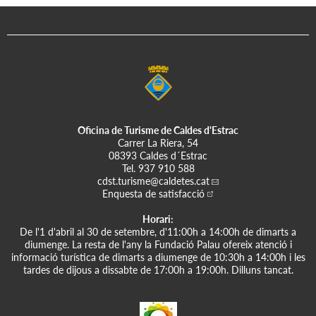
adjacents.
Des
d'aleshores,
la
reivindicaci
ó de
territori ha
estat una
constant en
Oficina de Turisme de Caldes d'Estrac
la història
Carrer La Riera, 54
de la vila.
08393 Caldes d´Estrac
Tel.
937 910 588
cdst.turisme
@caldetes.cat
Enquesta de satisfacció
Horari:
De l'1 d'abril al 30 de setembre, d'11:00h a 14:00h de dimarts a
diumenge. La resta de l'any la Fundació Palau ofereix atenció i
informació turística de dimarts a diumenge de 10:30h a 14:00h i les
tardes de dijous a dissabte de 17:00h a 19:00h. Dilluns tancat.