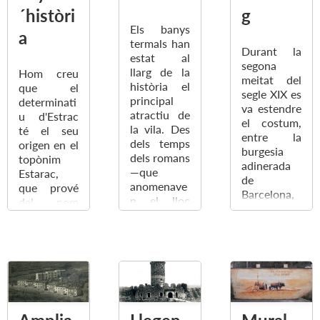
´històri
g
Els banys
a
termals han
Durant la
estat al
segona
llarg de la
Hom creu
meitat del
història el
que el
segle XIX es
principal
determinati
va estendre
atractiu de
u d'Estrac
el costum,
la vila. Des
té el seu
entre la
dels temps
origen en el
burgesia
dels romans
topònim
adinerada
—que
Estarac,
de
anomenave
que prové
Barcelona,
n el lloc
del nom
de fer
Aquae
cèltic
estades
Calidae— i,
Astaracus.
curtes o
posteriorm
Per contra,
anar a
ent, dels
se sap que
passar els
àrabs, les
en temps
estius fora
aigües de
dels romans
de casa.
Caldes han
la població
Aquest
atret gent
ja era