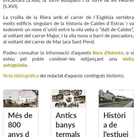
(S.XVI).
La cruïlla de la Riera amb el carrer de l´Església vertebra
molts edificis singulars de la historia de Caldes d´Estrac i va
esdevenir un nexe d´unió́ entre la vila vella o “dalt de Caldes”,
al voltant del carrer Major, i la vila nova o barri de pescadors,
al voltant del carrer de Mar (ara Sant Pere).
Podeu consultar la informació d'aquests
llocs d'interès
, o si
esteu pel poble conèixer-les mitjançant una
visita
autoguiada
.
Nota bibliogràfica
del redactat d'aquests continguts històrics.
Més de
Antics
Històri
800
banys
a de
anys d
termals
l'estiuei