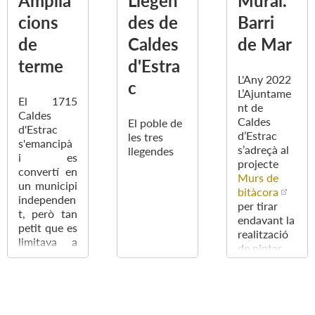
Amplia
Llegen
Mural.
costum,
de totes les
coneguda
fins
cions
des de
Barri
èpoques i
per les
aleshores
cultures per
aigües
de
Caldes
de Mar
limitat a
les seves
termals.
aquells que
terme
d'Estra
característi
per
ques
L'Any 2022
c
qüestions
especialme
L’Ajuntame
El 1715
de salut
nt
nt de
Caldes
havien de
indicades
Caldes
El poble de
d'Estrac
fer un canvi
per a la
d’Estrac
les tres
s'emancipà
d'aires,
salut.
s’adreçà al
llegendes
i es
explica que
projecte
convertí en
les primeres
Murs de
un municipi
poblacions
bitàcora
independen
a acollir
per tirar
t, però tan
visitants
endavant la
petit que es
fossin les
realització
limitava a
que
de pintar
l'església, el
gaudien de
un mural.
brollador
tradició
d'aigües
termal, com
termals i els
el nostre
terrenys
poble.