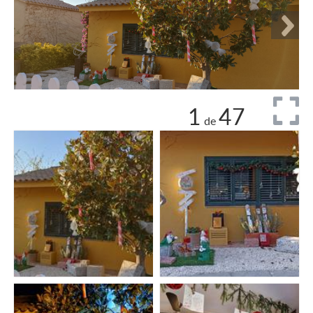
1
47
de