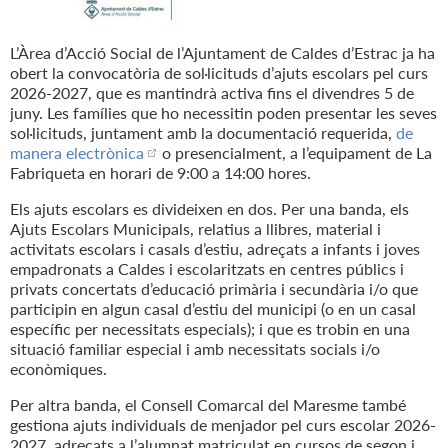
L’Àrea d’Acció Social de l’Ajuntament de Caldes d’Estrac ja ha
obert la convocatòria de sol·licituds d’ajuts escolars pel curs
2026-2027, que es mantindrà activa fins el divendres 5 de
juny. Les famílies que ho necessitin poden presentar les seves
sol·licituds, juntament amb la documentació requerida,
de
manera electrònica
o presencialment, a l’equipament de La
Fabriqueta en horari de 9:00 a 14:00 hores.
Els ajuts escolars es divideixen en dos. Per una banda, els
Ajuts Escolars Municipals, relatius a llibres, material i
activitats escolars i casals d’estiu, adreçats a infants i joves
empadronats a Caldes i escolaritzats en centres públics i
privats concertats d’educació primària i secundària i/o que
participin en algun casal d’estiu del municipi (o en un casal
específic per necessitats especials); i que es trobin en una
situació familiar especial i amb necessitats socials i/o
econòmiques.
Per altra banda, el Consell Comarcal del Maresme també
gestiona ajuts individuals de menjador pel curs escolar 2026-
2027, adreçats a l’alumnat matriculat en cursos de segon i