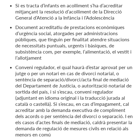
Si es tracta d’infants en acolliment s’ha d’acreditar
mitjançant la resolució d’acolliment de la Direcció
General d’Atenció a la Infància i l’Adolescència
Document acreditatiu de prestacions econòmiques
d’urgència social, atorgades per administracions
públiques, que tinguin per finalitat atendre situacions
de necessitats puntuals, urgents i bàsiques, de
subsistència com, per exemple, l’alimentació, el vestit i
l’allotjament
Conveni regulador, el qual haurà d’estar aprovat per un
jutge o per un notari en cas de divorci notarial, o
sentència de separació/divorci/acta final de mediació
del Departament de Justícia, o autorització notarial de
sortida del país, i si s’escau, conveni regulador
(adjuntant en idioma original i la traducció jurada al
català o castellà). Si s’escau, en cas d’impagament, cal
acreditar amb la demanda executiva de compliment
dels acords o per sentència del divorci o separació. I en
els casos d’actes finals de mediació, caldrà presentar la
demanda de regulació de mesures civils en relació als
menors en comú