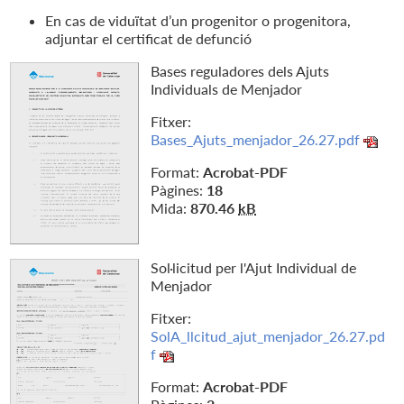
En cas de viduïtat d’un progenitor o progenitora,
adjuntar el certificat de defunció
Bases reguladores dels Ajuts
Individuals de Menjador
Fitxer:
Bases_Ajuts_menjador_26.27.pdf
Format:
Acrobat-PDF
Pàgines:
18
Mida:
870.46
kB
Sol·licitud per l'Ajut Individual de
Menjador
Fitxer:
SolA_llcitud_ajut_menjador_26.27.pd
f
Format:
Acrobat-PDF