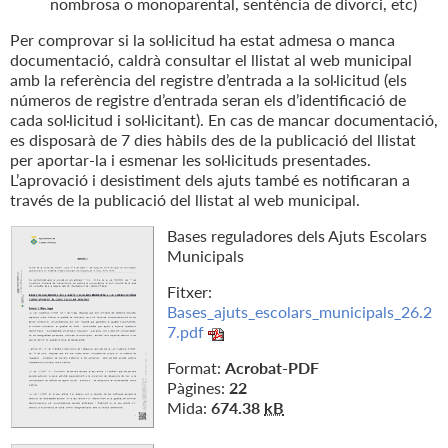
nombrosa o monoparental, sentència de divorci, etc)
Per comprovar si la sol·licitud ha estat admesa o manca
documentació, caldrà consultar el llistat al web municipal
amb la referència del registre d’entrada a la sol·licitud (els
números de registre d’entrada seran els d’identificació de
cada sol·licitud i sol·licitant). En cas de mancar documentació,
es disposarà de 7 dies hàbils des de la publicació del llistat
per aportar-la i esmenar les sol·licituds presentades.
L’aprovació i desistiment dels ajuts també es notificaran a
través de la publicació del llistat al web municipal.
Bases reguladores dels Ajuts Escolars
Municipals
Fitxer:
Bases_ajuts_escolars_municipals_26.2
7.pdf
Format:
Acrobat-PDF
Pàgines:
22
Mida:
674.38
kB