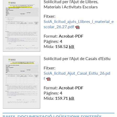
Sol·licitud per l'Ajut de Llibres,
Materials i Activitats Escolars
Fitxer:
SolA_licitud_ajuts_Llibres_i_material_e
scolar_26.27.pdf
Format:
Acrobat-PDF
Pàgines:
4
Mida:
158.52
kB
Sol·licitud per l'Ajut de Casals d'Estiu
Fitxer:
SolA_licitud_Ajut_Casal_Estiu_26.pd
f
Format:
Acrobat-PDF
Pàgines:
4
Mida:
159.71
kB
BASES, DOCUMENTACIÓ I QÜESTIONS D’INTERÈS