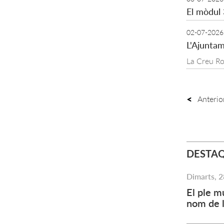
El mòdul 
02-07-2026
L'Ajuntam
La Creu Roj
Anterio
DESTA
Dimarts,
2
El ple m
nom de l