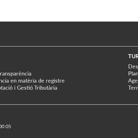
TU
Des
transparència
Plan
ència en matèria de registre
Age
tació i Gestió Tributària
Ter
00 05