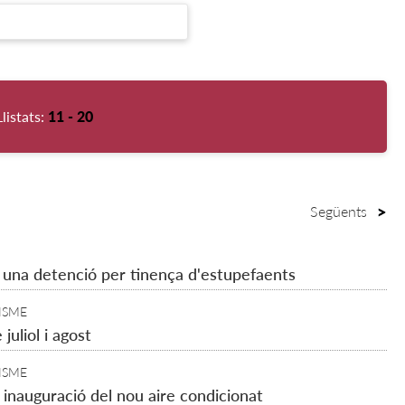
Llistats:
11 - 20
Següents
b una detenció per tinença d'estupefaents
ISME
juliol i agost
ISME
 inauguració del nou aire condicionat