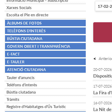
Informació Municipal - Subscripció
Xarxes Socials
Escolta el Ple en directe
ÀLBUMS DE FOTOS
TELÈFONS D'INTERÈS
BÚSTIA CIUTADANA
GOVERN OBERT I TRANSPARÈNCIA
E-FACT
Anterio
E-TAULER
ATENCIÓ CIUTADANA
20-07-2026
Dispositi
Tauler d'anuncis
Telèfons d'interès
17-07-2026
Bústia ciutadana
La Fira d
Tràmits
16-07-2026
Registre d'Habitatges d'Ús Turístic
La Nit de