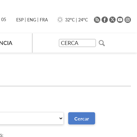
|
|
0 05
32ºC
|
24ºC
ESP
ENG
FRA
NCIA
ó: