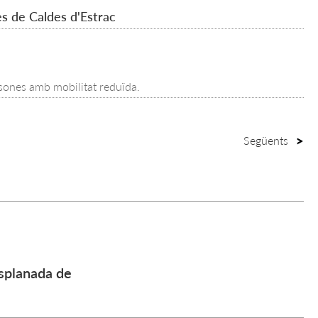
ges de Caldes d'Estrac
ersones amb mobilitat reduïda.
Següents
esplanada de