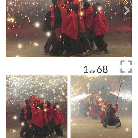
1
68
de