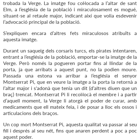
trobada la Verge. La imatge fou col·locada a l’altar de sant
Elm, a l’església de la població i miraculosament es mogué,
situant-se al retaule major, indicant així que volia esdevenir
l’advocació principal de la població.
S’expliquen encara d’altres fets miraculosos atribuïts a
aquesta imatge.
Durant un saqueig dels corsaris turcs, els pirates intentaren,
entrant a l’església de la població, emportar-se la imatge de la
Verge. Però només la pogueren portar fins al llindar de la
porta, ja que arribats a aquest punt, no la podien moure.
Passada una estona va arribar a l’església el senyor
Montserrat Pi, que en veure la imatge a la porta la retornà a
l’altar major i s'adonà que tenia un dit (d’altres diuen que un
braç) trencat. Montserrat Pi li recol·locà el membre i a partir
d’aquell moment, la Verge li atorgà el poder de curar, amb
medicaments que ell mateix feia, i de posar a lloc els ossos i
articulacions dels braços.
Un cop mort Montserrat Pi, aquesta qualitat va passar al seu
fill i després al seu nét, fins que anaren perdent a poc a poc
aquest poder.