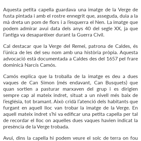
Aquesta petita capella guardava una imatge de la Verge de
fusta pintada i amb el rostre ennegrit que, asseguda, duia a la
mà dreta un pom de flors i a l’esquerra el Nen. La imatge que
podem admirar avui data dels anys 40 del segle XX, ja que
l’antiga va desaparèixer durant la Guerra Civil.
Cal destacar que la Verge del Remei, patrona de Caldes, és
l’única de les del seu nom amb una història pròpia. Aquesta
advocació està documentada a Caldes des del 1657 pel frare
dominicà Narcís Camós.
Camós explica que la troballa de la imatge es deu a dues
vaques de Can Simon (més endavant, Can Busquets) que
quan sortien a pasturar marxaven del grup i es dirigien
sempre cap al mateix indret, situat a un nivell més baix de
l’església, tot bramant. Això cridà l’atenció dels habitants que
furgant en aquell lloc van trobar la imatge de la Verge. En
aquell mateix indret s’hi va edificar una petita capella per tal
de recordar el lloc on aquelles dues vaques havien indicat la
presència de la Verge trobada.
Avui, dins la capella hi podem veure el solc de terra on fou