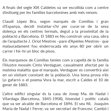
A finals del segle XIX Caldetes va ser escollida com a centre
d’estiueig per les famílies barcelonines amb més renom.
Claudi López Bru, segon marquès de Comillas i gran
d’Espanya, decidí instal·lar-s’hi per curar-se de la seva
dolença en els centres termals, degut a la proximitat de la
població a Barcelona. El 1883 es féu construir una casa, obra
de l’arquitecte J. Oriol Mestres –pare d’Apel·les Mestres– que
malauradament fou enderrocada els anys 80 per obrir un
carrer i fer-hi un bloc de pisos.
Els marquesos de Comillas tenien com a capellà de la família
l’il·lustre mossèn Cinto Verdaguer, casualment afectat per la
mateixa malaltia que el marquès. Verdaguer es convertirà així
en un visitant constant de la població. Una bona prova n’és
Lo gafarró o el poema Vora la mar, escrit a Caldes el 10 de
gener de 1883.
L’altre edifici singular és la casa de Josep Ma. de Nadal i
Vilardaga (Barcelona, 1845-1908), hisendat i polític català
que va ser alcalde de Barcelona el 1896. El seu fill, Joaquim
Maria de Nadal i Ferrer, va ser secretari de Francesc Cambó i