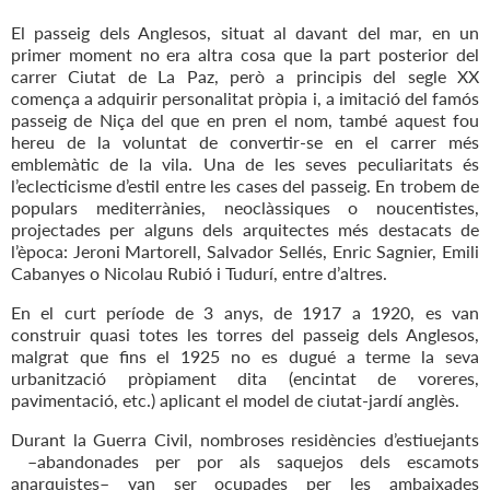
El passeig dels Anglesos, situat al davant del mar, en un
primer moment no era altra cosa que la part posterior del
carrer Ciutat de La Paz, però a principis del segle XX
comença a adquirir personalitat pròpia i, a imitació del famós
passeig de Niça del que en pren el nom, també aquest fou
hereu de la voluntat de convertir-se en el carrer més
emblemàtic de la vila. Una de les seves peculiaritats és
l’eclecticisme d’estil entre les cases del passeig. En trobem de
populars mediterrànies, neoclàssiques o noucentistes,
projectades per alguns dels arquitectes més destacats de
l’època: Jeroni Martorell, Salvador Sellés, Enric Sagnier, Emili
Cabanyes o Nicolau Rubió i Tudurí, entre d’altres.
En el curt període de 3 anys, de 1917 a 1920, es van
construir quasi totes les torres del passeig dels Anglesos,
malgrat que fins el 1925 no es dugué a terme la seva
urbanització pròpiament dita (encintat de voreres,
pavimentació, etc.) aplicant el model de ciutat-jardí anglès.
Durant la Guerra Civil, nombroses residències d’estiuejants
–abandonades per por als saquejos dels escamots
anarquistes– van ser ocupades per les ambaixades