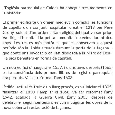
L’Església parroquial de Caldes ha conegut tres moments en
la història:
El primer edifici té un origen medieval i complia les funcions
de capella d’un conjunt hospitalari creat el 1219 per Pere
Grony, soldat d’un orde militar-religiós del qual va ser prior.
Va dirigir l’hospital i la petita comunitat de veïns durant deu
anys. Les restes més notòries que es conserven d’aquest
període són la làpida situada damunt la porta de la façana –
que conté una invocació en llatí dedicada a la Mare de Déu–
i la pica beneitera en forma de capitell.
Un nou edifici s’inaugurà el 1557, i d’uns anys després (1565)
es té constància dels primers llibres de registre parroquial,
ara perduts. Va ser reformat l’any 1603.
L’edifici actual és fruit d’un llarg procés, es va iniciar el 1805,
finalitzar el 1830 i ampliar el 1868. Va ser reformat l’any
1942, acabada la Guerra Civil. L’any 2005, després de
celebrar el segon centenari, es van inaugurar les obres de la
nova coberta i restauració de façanes.