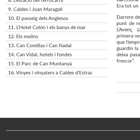
Era tot un
9. Caldes i Joan Maragall
Darrere de
10. El passeig dels Anglesos
punt de re
11. L'Hotel Colón i els banys de mar
L’Avenç (a
primera veg
12. Els molins
que l’empr
13. Can Comillas i Can Nadal
guardin la 
14. Can Vidal, hotels i fondes
deixa pasa
frescor”.
15. El Parc de Can Muntanyà
16. Vinyes i vinyaters a Caldes d'Estrac