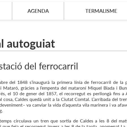
AGENDA
TERMALISME
ral autoguiat
estació del ferrocarril
ubre del 1848 s’inaugurà la primera línia de ferrocarril de la 
i Mataró, gràcies a l’empenta del mataroní Miquel Biada i Bu
és, el 10 de gener del 1857, el recorregut es perllongà fins a
l cosa, Caldes quedà unit a la Ciutat Comtal. L’arribada del tre
deveniment– va canviar la vida d’aquesta vila marinera i va afav
g.
temps circulava un tren que sortia de Caldes a les 8 del mat
i que feia el recorregut invers a les 8 de la tarda, anomenat La