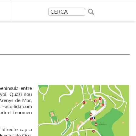
península entre
nyol. Quasi nou
 Arenys de Mar,
n –acollida com
orir el fenomen
í directe cap a
 Flecha de Oro.