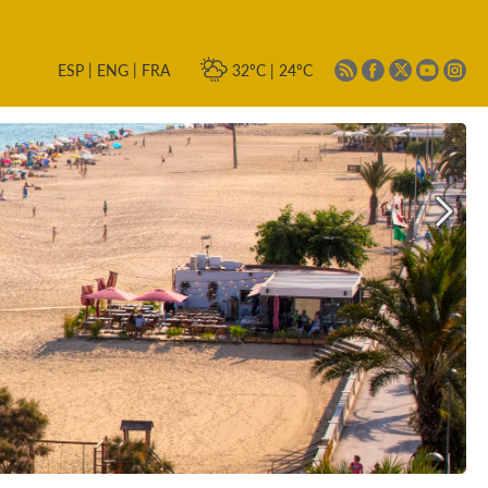
|
|
32ºC
|
24ºC
ESP
ENG
FRA