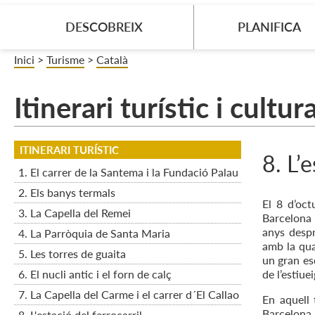
DESCOBREIX
PLANIFICA
Inici
>
Turisme
>
Català
Itinerari turístic i cultu
ITINERARI TURÍSTIC
8. L’
1. El carrer de la Santema i la Fundació Palau
2. Els banys termals
El 8 d’oct
3. La Capella del Remei
Barcelona 
anys despr
4. La Parròquia de Santa Maria
amb la qua
5. Les torres de guaita
un gran es
6. El nucli antic i el forn de calç
de l’estiuei
7. La Capella del Carme i el carrer d´El Callao
En aquell 
Barcelona 
8. L'estació del ferrocarril