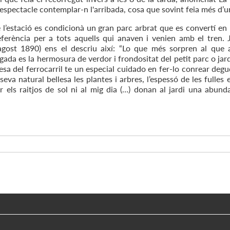
 espectacle contemplar-n l'arribada, cosa que sovint feia més d’un
 l’estació es condicionà un gran parc arbrat que es convertí en 
ferència per a tots aquells qui anaven i venien amb el tren.
gost 1890) ens el descriu així: “Lo que més sorpren al que 
ada es la hermosura de verdor i frondositat del petit parc o jardí
esa del ferrocarril te un especial cuidado en fer-lo conrear de
seva natural bellesa les plantes i arbres, l’espessó de les fulles
r els raitjos de sol ni al mig dia (…) donan al jardi una abund