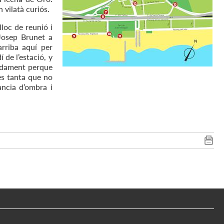
 vilatà curiós.
lloc de reunió i
 Josep Brunet a
arriba aquí per
 de l’estació, y
gudament perque
 es tanta que no
ancia d’ombra i