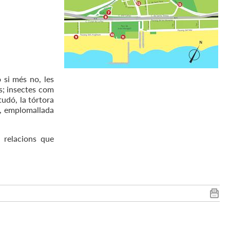
 si més no, les
s; insectes com
tudó, la tórtora
ta, emplomallada
s relacions que