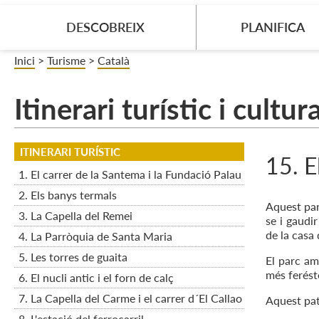
DESCOBREIX
PLANIFICA
Inici
>
Turisme
>
Català
Itinerari turístic i cultu
ITINERARI TURÍSTIC
15. 
1. El carrer de la Santema i la Fundació Palau
2. Els banys termals
Aquest par
3. La Capella del Remei
se i gaudir
de la casa
4. La Parròquia de Santa Maria
5. Les torres de guaita
El parc am
més ferést
6. El nucli antic i el forn de calç
7. La Capella del Carme i el carrer d´El Callao
Aquest pat
8. L'estació del ferrocarril