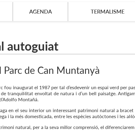
AGENDA
TERMALISME
ral autoguiat
El Parc de Can Muntanyà
c fou inaugurat el 1987 per tal d’esdevenir un espai verd per pas
 de tranquil·litat envoltat de natura i d’un bell paisatge. Antigam
 d’Adolfo Montañá.
aga en el seu interior un interessant patrimoni natural a bracet
ega i la més domesticada, entre les espècies autòctones i les al·l
rimoni natural, per a la seva millor comprensió, el diferenciarem