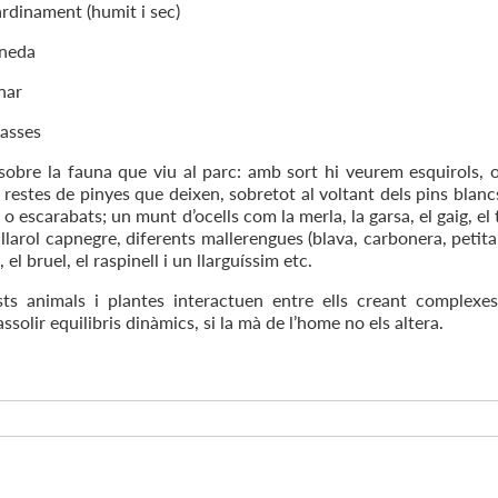
dinament (humit i sec)
neda
nar
sses
obre la fauna que viu al parc: amb sort hi veurem esquirols, o
restes de pinyes que deixen, sobretot al voltant dels pins blanc
o escarabats; un munt d’ocells com la merla, la garsa, el gaig, el 
tallarol capnegre, diferents mallerengues (blava, carbonera, peti
, el bruel, el raspinell i un llarguíssim etc.
ts animals i plantes interactuen entre ells creant complexe
solir equilibris dinàmics, si la mà de l’home no els altera.