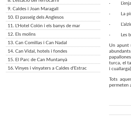
· L’enjar
9. Caldes i Joan Maragall
· La pi
10. El passeig dels Anglesos
· L’alzi
11. L'Hotel Colón i els banys de mar
12. Els molins
· Les ba
13. Can Comillas i Can Nadal
Un apunt s
14. Can Vidal, hotels i fondes
abundants 
papallones 
15. El Parc de Can Muntanyà
turca, el 
16. Vinyes i vinyaters a Caldes d'Estrac
i cuallarga)
Tots aques
permeten as