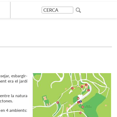
sejar, esbargir-
ent era el jardí
 entre la natura
òctones.
 en 4 ambients: