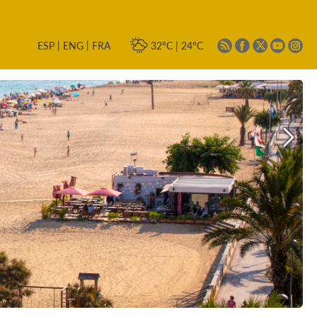
|
|
32ºC
|
24ºC
ESP
ENG
FRA