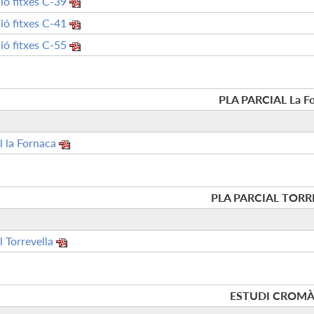
ió fitxes C-39
ió fitxes C-41
ió fitxes C-55
PLA PARCIAL La F
l la Fornaca
PLA PARCIAL TORR
l Torrevella
ESTUDI CROMÀ