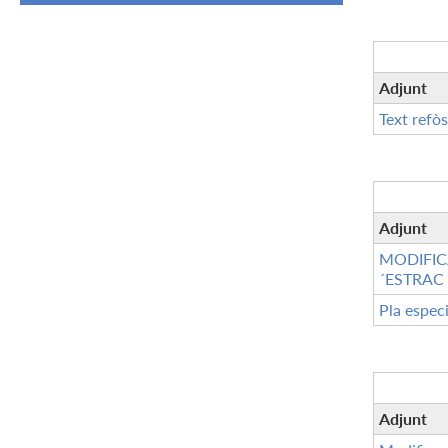
Adjunt
Text ref
Adjunt
MODIFIC
´ESTRAC
Pla espec
Adjunt