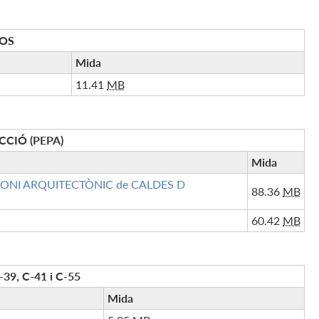
SOS
Mida
11.41
MB
CCIÓ (PEPA)
Mida
MONI ARQUITECTÒNIC de CALDES D
88.36
MB
60.42
MB
-39, C-41 i C-55
Mida