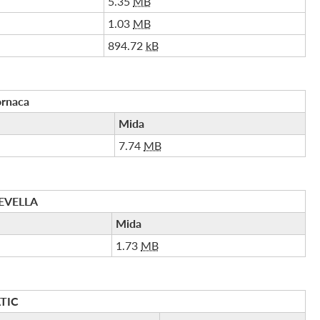
5.35
MB
1.03
MB
894.72
kB
ornaca
Mida
7.74
MB
EVELLA
Mida
1.73
MB
TIC