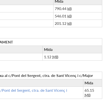
Mida
790.44
kB
546.01
kB
201.12
kB
CAMENT
Mida
1.12
MB
a al c/Pont del Sergent, ctra. de Sant Vicenç i c/Major
Mida
/Pont del Sergent, ctra. de Sant Vicenç i
65.15
MB