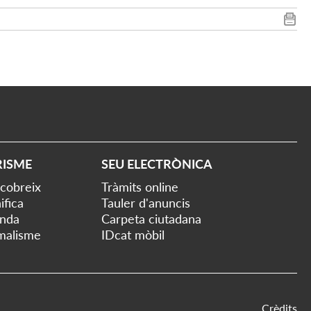
RISME
SEU ELECTRÒNICA
cobreix
Tràmits online
ifica
Tauler d'anuncis
nda
Carpeta ciutadana
malisme
IDcat mòbil
Crèdits