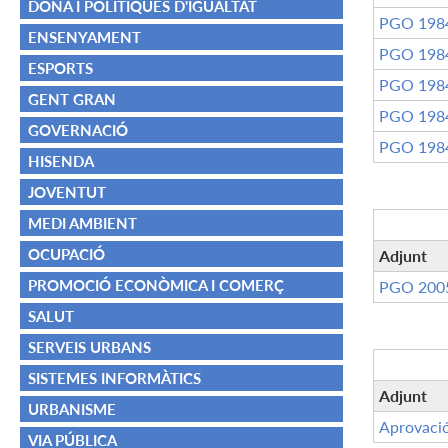
DONA I POLÍTIQUES D'IGUALTAT
PGO 198
ENSENYAMENT
PGO 198
ESPORTS
PGO 198
GENT GRAN
PGO 198
GOVERNACIÓ
PGO 198
HISENDA
JOVENTUT
MEDI AMBIENT
OCUPACIÓ
Adjunt
PROMOCIÓ ECONÒMICA I COMERÇ
PGO 200
SALUT
SERVEIS URBANS
SISTEMES INFORMÀTICS
Adjunt
URBANISME
Aprovació
VIA PÚBLICA