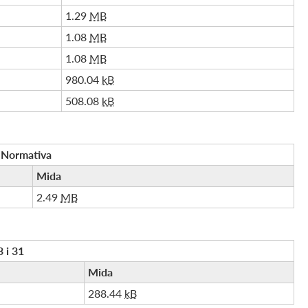
1.29
MB
1.08
MB
1.08
MB
980.04
kB
508.08
kB
 Normativa
Mida
2.49
MB
3 i 31
Mida
288.44
kB