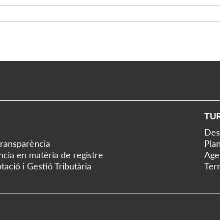
TU
Des
transparència
Plan
ència en matèria de registre
Age
tació i Gestió Tributària
Ter