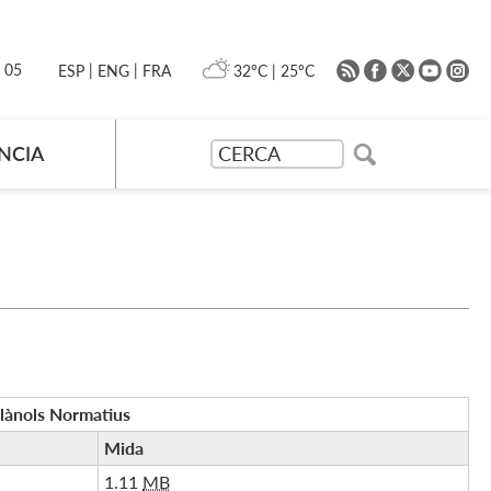
|
|
0 05
32ºC
|
25ºC
ESP
ENG
FRA
NCIA
lànols Normatius
Mida
1.11
MB