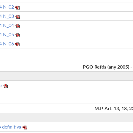
4 N_02
4 N_03
4 N_04
4 N_05
4 N_06
PGO Refós (any 2005) -
5
M.P. Art. 13, 18, 2
 definitiva