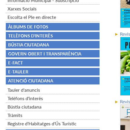
Informació Municipal - Subscripció
Xarxes Socials
Escolta el Ple en directe
ÀLBUMS DE FOTOS
Revi
TELÈFONS D'INTERÈS
BÚSTIA CIUTADANA
GOVERN OBERT I TRANSPARÈNCIA
E-FACT
E-TAULER
ATENCIÓ CIUTADANA
Tauler d'anuncis
Telèfons d'interès
Revi
Bústia ciutadana
Tràmits
Registre d'Habitatges d'Ús Turístic