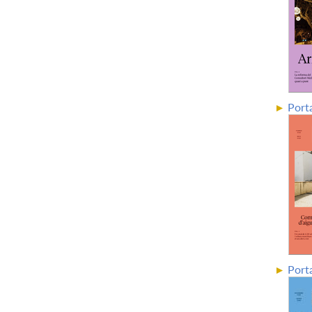
Port
Port