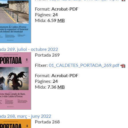
Format:
Acrobat-PDF
Pàgines:
24
Mida:
6.59
MB
da 269, juliol - octubre 2022
Portada 269
Fitxer:
01_CALDETES_PORTADA_269.pdf
Format:
Acrobat-PDF
Pàgines:
24
Mida:
7.36
MB
ada 268, març - juny 2022
Portada 268