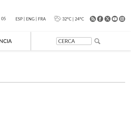
|
|
0 05
32ºC
|
24ºC
ESP
ENG
FRA
NCIA