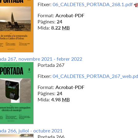
Fitxer:
06_CALDETES_PORTADA_268.1.pdf
Format:
Acrobat-PDF
Pàgines:
24
Mida:
8.22
MB
ada 267, novembre 2021 - febrer 2022
Portada 267
Fitxer:
04_CALDETES_PORTADA_267_web.pd
Format:
Acrobat-PDF
Pàgines:
24
Mida:
4.98
MB
da 266, juliol - octubre 2021
Portada 266