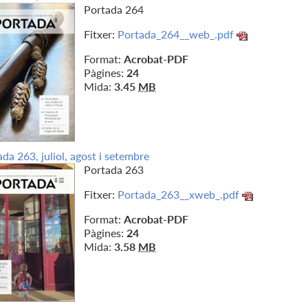
Portada 264
Fitxer:
Portada_264__web_.pdf
Format:
Acrobat-PDF
Pàgines:
24
Mida:
3.45
MB
da 263, juliol, agost i setembre
Portada 263
Fitxer:
Portada_263__xweb_.pdf
Format:
Acrobat-PDF
Pàgines:
24
Mida:
3.58
MB