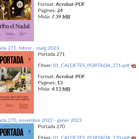
Format:
Acrobat-PDF
Pàgines:
24
Mida:
7.39
MB
ada 271, febrer - maig 2023
Portada 271
Fitxer:
01_CALDETES_PORTADA_271.pdf
Format:
Acrobat-PDF
Pàgines:
13
Mida:
4.13
MB
ada 270, novembre 2022 - gener 2023
Portada 270
Fitxer:
01_CALDETES_PORTADA_270.pdf