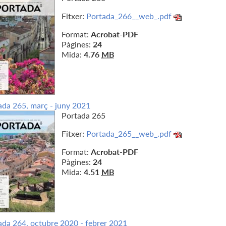
Fitxer:
Portada_266__web_.pdf
Format:
Acrobat-PDF
Pàgines:
24
Mida:
4.76
MB
ada 265, març - juny 2021
Portada 265
Fitxer:
Portada_265__web_.pdf
Format:
Acrobat-PDF
Pàgines:
24
Mida:
4.51
MB
ada 264, octubre 2020 - febrer 2021